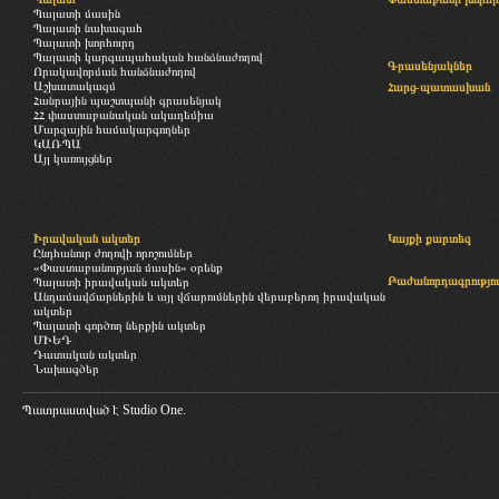
Պալատի մասին
Պալատի նախագահ
Պալատի խորհուրդ
Պալատի կարգապահական հանձնաժողով
Գրասենյակներ
Որակավորման հանձնաժողով
Աշխատակազմ
Հարց-պատասխան
Հանրային պաշտպանի գրասենյակ
ՀՀ փաստաբանական ակադեմիա
Մարզային համակարգողներ
ԿԱՌՊԱ
Այլ կառույցներ
Իրավական ակտեր
Կայքի քարտեզ
Ընդհանուր ժողովի որոշումներ
«Փաստաբանության մասին» օրենք
Բաժանորդագրությու
Պալատի իրավական ակտեր
Անդամավճարներին և այլ վճարումներին վերաբերող իրավական
ակտեր
Պալատի գործող ներքին ակտեր
ՄԻԵԴ
Դատական ակտեր
Նախագծեր
Պատրաստված է
Studio One.