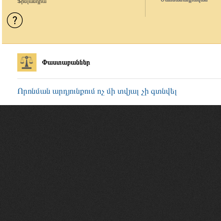
Ֆինլանդիա
Փաստաբաններ
Որոնման արդյունքում ոչ մի տվյալ չի գտնվել