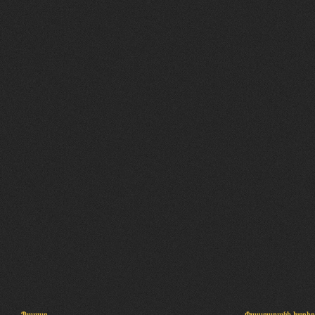
Պալատ
Փաստաբանի խորհր