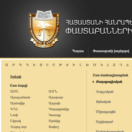
Պալատ
Փաստաբանի խորհրդով
Ա
Բ
Գ
Դ
Ե
Զ
Է
Ը
Թ
Ժ
Ի
Լ
Խ
Ծ
Կ
Հ
Ձ
Ղ
Ճ
Ըստ մասնագիտացման
Երևան
Քաղաքացիական
Ըստ մարզի
ԱՄԷ
ԱՄՆ
Վարչական
Արագածոտն
Արարատ
Քրեական
Արմավիր
Արցախ
ԳԴՀ
Գեղարքունիք
Միջազգային
Լոռի
Կոտայք
Շիրակ
Սյունիք
Արբիտրաժ
Վայոց ձոր
Տավուշ
Սահմանադրական