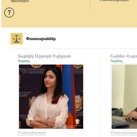
Ֆինլանդիա
Փաստաբաններ
Տաթևիկ Արթուրի Իգիթյան
Շահեն Վարդ
Գործող
Գործող
Մասնագիտացում
Մասնագիտացու