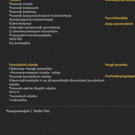
Պալատի մասին
Պալատի նախագահ
Պալատի խորհուրդ
Պալատի կարգապահական հանձնաժողով
Գրասենյակներ
Որակավորման հանձնաժողով
Աշխատակազմ
Հարց-պատասխան
Հանրային պաշտպանի գրասենյակ
ՀՀ փաստաբանական ակադեմիա
Մարզային համակարգողներ
ԿԱՌՊԱ
Այլ կառույցներ
Իրավական ակտեր
Կայքի քարտեզ
Ընդհանուր ժողովի որոշումներ
«Փաստաբանության մասին» օրենք
Բաժանորդագրությու
Պալատի իրավական ակտեր
Անդամավճարներին և այլ վճարումներին վերաբերող իրավական
ակտեր
Պալատի գործող ներքին ակտեր
ՄԻԵԴ
Դատական ակտեր
Նախագծեր
Պատրաստված է
Studio One.