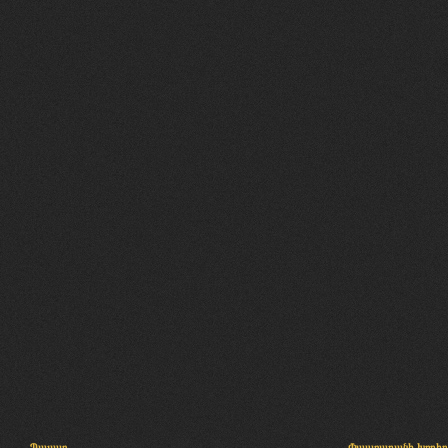
Պալատ
Փաստաբանի խորհր