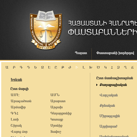
Պալատ
Փաստաբանի խորհրդով
Ա
Բ
Գ
Դ
Ե
Զ
Է
Ը
Թ
Ժ
Ի
Լ
Խ
Ծ
Կ
Հ
Ձ
Ղ
Ճ
Ըստ մասնագիտացման
Երևան
Քաղաքացիական
Ըստ մարզի
ԱՄԷ
ԱՄՆ
Վարչական
Արագածոտն
Արարատ
Քրեական
Արմավիր
Արցախ
ԳԴՀ
Գեղարքունիք
Միջազգային
Լոռի
Կոտայք
Շիրակ
Սյունիք
Արբիտրաժ
Վայոց ձոր
Տավուշ
Սահմանադրական