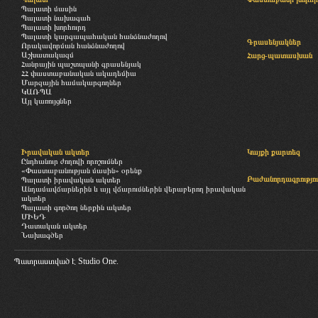
Պալատի մասին
Պալատի նախագահ
Պալատի խորհուրդ
Պալատի կարգապահական հանձնաժողով
Գրասենյակներ
Որակավորման հանձնաժողով
Աշխատակազմ
Հարց-պատասխան
Հանրային պաշտպանի գրասենյակ
ՀՀ փաստաբանական ակադեմիա
Մարզային համակարգողներ
ԿԱՌՊԱ
Այլ կառույցներ
Իրավական ակտեր
Կայքի քարտեզ
Ընդհանուր ժողովի որոշումներ
«Փաստաբանության մասին» օրենք
Բաժանորդագրությու
Պալատի իրավական ակտեր
Անդամավճարներին և այլ վճարումներին վերաբերող իրավական
ակտեր
Պալատի գործող ներքին ակտեր
ՄԻԵԴ
Դատական ակտեր
Նախագծեր
Պատրաստված է
Studio One.