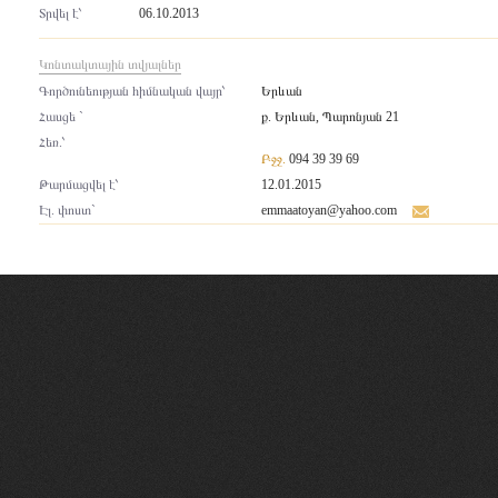
Տրվել է՝
06.10.2013
Կոնտակտային տվյալներ
Գործունեության հիմնական վայր՝
Երևան
Հասցե `
ք. Երևան, Պարոնյան 21
Հեռ.՝
Բջջ.
094 39 39 69
Թարմացվել է՝
12.01.2015
Էլ. փոստ`
emmaatoyan@yahoo.com