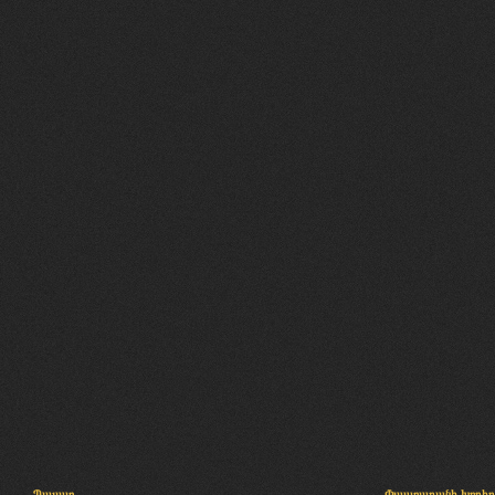
Պալատ
Փաստաբանի խորհր