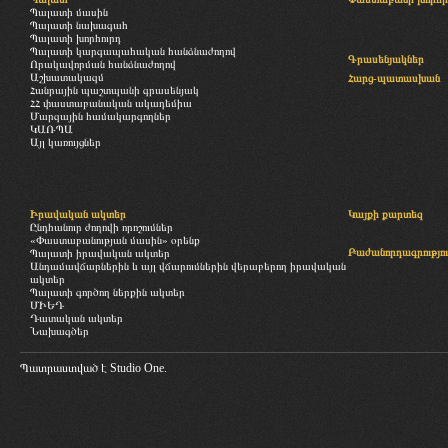
Պալատի մասին
Պալատի նախագահ
Պալատի խորհուրդ
Պալատի կարգապահական հանձնաժողով
Գրասենյակներ
Որակավորման հանձնաժողով
Աշխատակազմ
Հարց-պատասխան
Հանրային պաշտպանի գրասենյակ
ՀՀ փաստաբանական ակադեմիա
Մարզային համակարգողներ
ԿԱՌՊԱ
Այլ կառույցներ
Իրավական ակտեր
Կայքի քարտեզ
Ընդհանուր ժողովի որոշումներ
«Փաստաբանության մասին» օրենք
Բաժանորդագրությու
Պալատի իրավական ակտեր
Անդամավճարներին և այլ վճարումներին վերաբերող իրավական
ակտեր
Պալատի գործող ներքին ակտեր
ՄԻԵԴ
Դատական ակտեր
Նախագծեր
Պատրաստված է
Studio One.