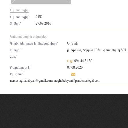
Արտոնագիր
Արտոնագիր՝
2152
Տրվել է՝
27.09.2016
Կոնտակտային տվյալներ
Գործունեության հիմնական վայր՝
Երևան
Հասցե `
ք. Երևան, Տերյան 105/1, գրասենյակ 505
Հեռ.՝
Բջջ.
094 44 51 59
Թարմացվել է՝
07.08.2026
Էլ. փոստ`
nerses.aghababyan@gmail.com
;
naghababyan@prudencelegal.com