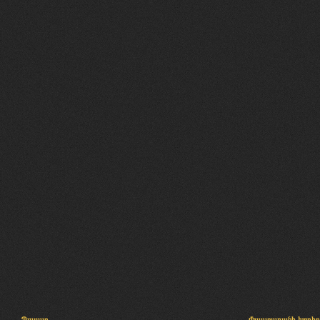
Պալատ
Փաստաբանի խորհր