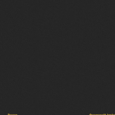
Պալատ
Փաստաբանի խորհր