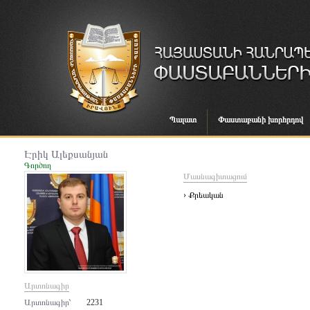
Պալատ
Փաստաբանի խորհրդով
Էրիկ Ալեքսանյան
Գործող
Մասնագիտացում
› Քրեական
Արտոնագիր
Արտոնագիր՝
2231