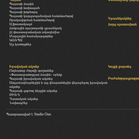
Պալատի մասին
Պալատի նախագահ
Պալատի խորհուրդ
Պալատի կարգապահական հանձնաժողով
Գրասենյակներ
Որակավորման հանձնաժողով
Աշխատակազմ
Հարց-պատասխան
Հանրային պաշտպանի գրասենյակ
ՀՀ փաստաբանական ակադեմիա
Մարզային համակարգողներ
ԿԱՌՊԱ
Այլ կառույցներ
Իրավական ակտեր
Կայքի քարտեզ
Ընդհանուր ժողովի որոշումներ
«Փաստաբանության մասին» օրենք
Բաժանորդագրությու
Պալատի իրավական ակտեր
Անդամավճարներին և այլ վճարումներին վերաբերող իրավական
ակտեր
Պալատի գործող ներքին ակտեր
ՄԻԵԴ
Դատական ակտեր
Նախագծեր
Պատրաստված է
Studio One.