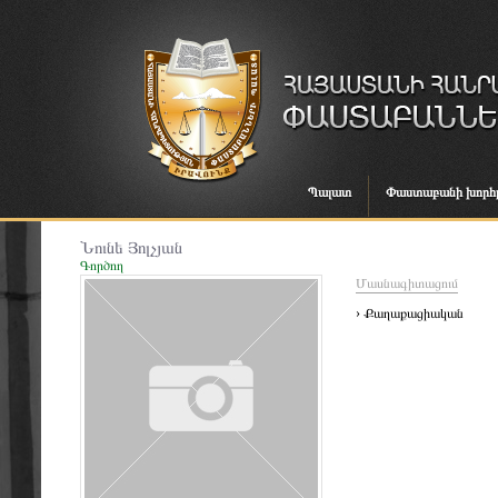
Պալատ
Փաստաբանի խորհ
Նունե Յոլչյան
Գործող
Մասնագիտացում
› Քաղաքացիական