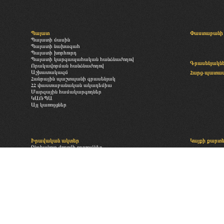
Պալատ
Փաստաբանի 
Պալատի մասին
Պալատի նախագահ
Պալատի խորհուրդ
Պալատի կարգապահական հանձնաժողով
Գրասենյակն
Որակավորման հանձնաժողով
Աշխատակազմ
Հարց-պատա
Հանրային պաշտպանի գրասենյակ
ՀՀ փաստաբանական ակադեմիա
Մարզային համակարգողներ
ԿԱՌՊԱ
Այլ կառույցներ
Իրավական ակտեր
Կայքի քարտ
Ընդհանուր ժողովի որոշումներ
«Փաստաբանության մասին» օրենք
Բաժանորդագր
Պալատի իրավական ակտեր
Անդամավճարներին և այլ վճարումներին վերաբերող իրավական
ակտեր
Պալատի գործող ներքին ակտեր
ՄԻԵԴ
Դատական ակտեր
Նախագծեր
Պատրաստված է
Studio One.