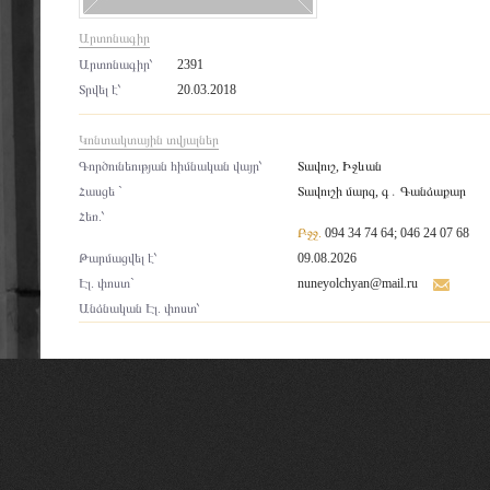
Արտոնագիր
Արտոնագիր՝
2391
Տրվել է՝
20.03.2018
Կոնտակտային տվյալներ
Գործունեության հիմնական վայր՝
Տավուշ, Իջևան
Հասցե `
Տավուշի մարզ, գ․ Գանձաքար
Հեռ.՝
Բջջ.
094 34 74 64; 046 24 07 68
Թարմացվել է՝
09.08.2026
Էլ. փոստ`
nuneyolchyan@mail.ru
Անձնական Էլ. փոստ՝