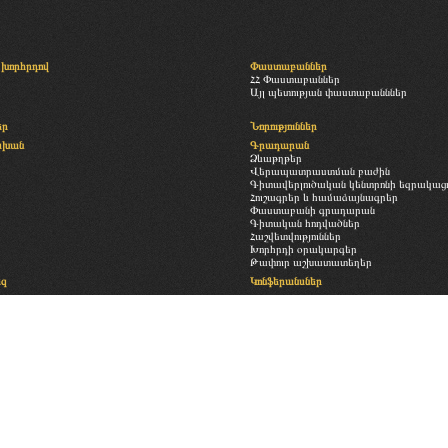
խորհրդով
Փաստաբաններ
ՀՀ Փաստաբաններ
Այլ պետության փաստաբանններ
եր
Նորություններ
սխան
Գրադարան
Ձևաթղթեր
Վերապատրաստման բաժին
Գիտավերլուծական կենտրոնի եզրակացու
Հուշագրեր և համաձայնագրեր
Փաստաբանի գրադարան
Գիտական հոդվածներ
Հաշվետվություններ
Խորհրդի օրակարգեր
Թափուր աշխատատեղեր
եզ
Կոնֆերանսներ
Հետադարձ կապ
ություն
Պատկերասրահ