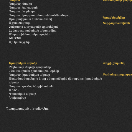
Պալատի մասին
Պալատի նախագահ
Պալատի խորհուրդ
Պալատի կարգապահական հանձնաժողով
Գրասենյակներ
Որակավորման հանձնաժողով
Աշխատակազմ
Հարց-պատասխան
Հանրային պաշտպանի գրասենյակ
ՀՀ փաստաբանական ակադեմիա
Մարզային համակարգողներ
ԿԱՌՊԱ
Այլ կառույցներ
Իրավական ակտեր
Կայքի քարտեզ
Ընդհանուր ժողովի որոշումներ
«Փաստաբանության մասին» օրենք
Բաժանորդագրությու
Պալատի իրավական ակտեր
Անդամավճարներին և այլ վճարումներին վերաբերող իրավական
ակտեր
Պալատի գործող ներքին ակտեր
ՄԻԵԴ
Դատական ակտեր
Նախագծեր
Պատրաստված է
Studio One.