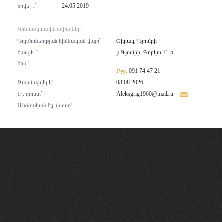
Տրվել է՝
24.05.2019
Կոնտակտային տվյալներ
Գործունեության հիմնական վայր՝
Շիրակ, Գյումրի
Հասցե `
ք.Գյումրի, Գորկու 71-5
Հեռ.՝
Բջջ.
091 74 47 21
Թարմացվել է՝
08.08.2026
Էլ. փոստ`
Aleksgrig1960@mail.ru
Անձնական Էլ. փոստ՝