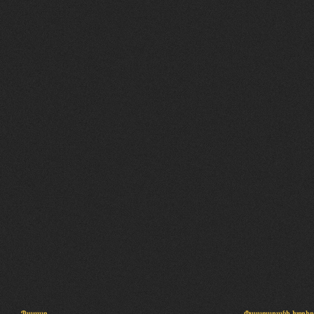
Պալատ
Փաստաբանի խորհր