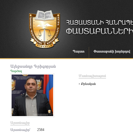
Պալատ
Փաստաբանի խորհրդով
Ալեքսանդր Գրիգորյան
Գործող
Մասնագիտացում
› Քրեական
Արտոնագիր
Արտոնագիր՝
2584