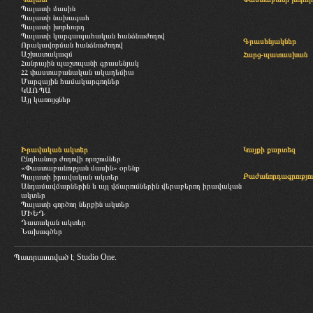
Պալատի մասին
Պալատի նախագահ
Պալատի խորհուրդ
Պալատի կարգապահական հանձնաժողով
Գրասենյակներ
Որակավորման հանձնաժողով
Աշխատակազմ
Հարց-պատասխան
Հանրային պաշտպանի գրասենյակ
ՀՀ փաստաբանական ակադեմիա
Մարզային համակարգողներ
ԿԱՌՊԱ
Այլ կառույցներ
Իրավական ակտեր
Կայքի քարտեզ
Ընդհանուր ժողովի որոշումներ
«Փաստաբանության մասին» օրենք
Բաժանորդագրությու
Պալատի իրավական ակտեր
Անդամավճարներին և այլ վճարումներին վերաբերող իրավական
ակտեր
Պալատի գործող ներքին ակտեր
ՄԻԵԴ
Դատական ակտեր
Նախագծեր
Պատրաստված է
Studio One.