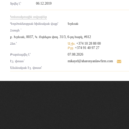
Տրվել է՝
06.12.2019
Կոնտակտային տվյալներ
Գործունեության հիմնական վայր՝
Երևան
Հասցե `
ք․Երևան, 0037, Կ. Ուլնեցու փող. 31/3, 6-րդ հարկ, #612
Հեռ.՝
Աշխ.
+374 10 28 88 00
Բջջ.
+374 91 40 97 27
Թարմացվել է՝
07.08.2026
Էլ. փոստ`
mikayel@aharonyanlawfirm.com
Անձնական Էլ. փոստ՝