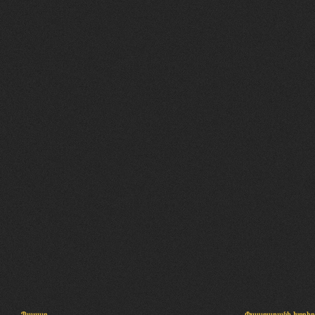
Պալատ
Փաստաբանի խորհր