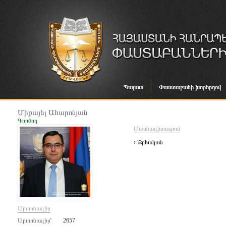
Պալատ
Փաստաբանի խորհրդով
Միքայել Ահարոնյան
Գործող
Մասնագիտացում
› Քրեական
Արտոնագիր
Արտոնագիր՝
2657