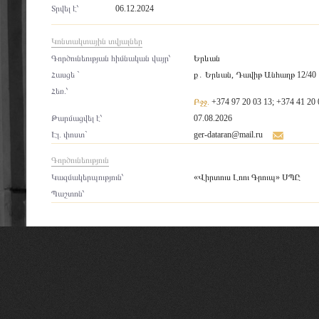
Տրվել է՝
06.12.2024
Կոնտակտային տվյալներ
Գործունեության հիմնական վայր՝
Երևան
Հասցե `
ք․ Երևան, Դավիթ Անհաղթ 12/40
Հեռ.՝
Բջջ.
+374 97 20 03 13; +374 41 20 
Թարմացվել է՝
07.08.2026
Էլ. փոստ`
ger-dataran@mail.ru
Գործունեություն
Կազմակերպություն՝
«Վիրտուս Լոու Գրուպ» ՍՊԸ
Պաշտոն՝