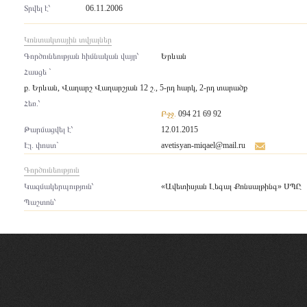
Տրվել է՝
06.11.2006
Կոնտակտային տվյալներ
Գործունեության հիմնական վայր՝
Երևան
Հասցե `
ք. Երևան, Վաղարշ Վաղարշյան 12 շ., 5-րդ հարկ, 2-րդ տարածք
Հեռ.՝
Բջջ.
094 21 69 92
Թարմացվել է՝
12.01.2015
Էլ. փոստ`
avetisyan-miqael@mail.ru
Գործունեություն
Կազմակերպություն՝
«Ավետիսյան Լեգալ Քոնսալթինգ» ՍՊԸ
Պաշտոն՝