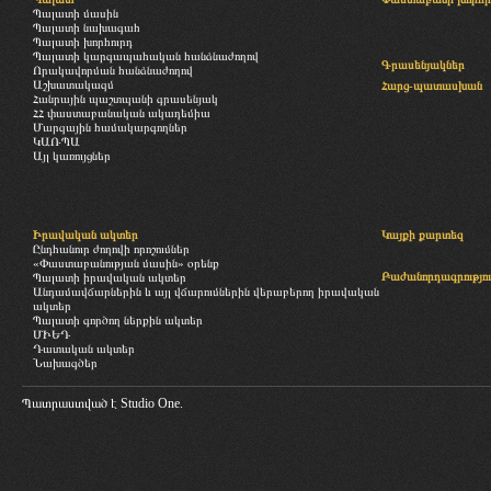
Պալատի մասին
Պալատի նախագահ
Պալատի խորհուրդ
Պալատի կարգապահական հանձնաժողով
Գրասենյակներ
Որակավորման հանձնաժողով
Աշխատակազմ
Հարց-պատասխան
Հանրային պաշտպանի գրասենյակ
ՀՀ փաստաբանական ակադեմիա
Մարզային համակարգողներ
ԿԱՌՊԱ
Այլ կառույցներ
Իրավական ակտեր
Կայքի քարտեզ
Ընդհանուր ժողովի որոշումներ
«Փաստաբանության մասին» օրենք
Բաժանորդագրությու
Պալատի իրավական ակտեր
Անդամավճարներին և այլ վճարումներին վերաբերող իրավական
ակտեր
Պալատի գործող ներքին ակտեր
ՄԻԵԴ
Դատական ակտեր
Նախագծեր
Պատրաստված է
Studio One.