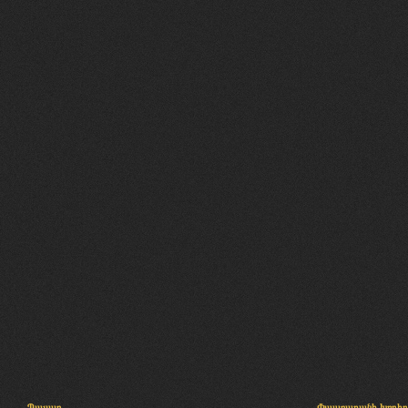
Պալատ
Փաստաբանի խորհր