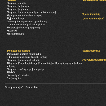
Պալատի մասին
Պալատի նախագահ
Պալատի խորհուրդ
Պալատի կարգապահական հանձնաժողով
Գրասենյակներ
Որակավորման հանձնաժողով
Աշխատակազմ
Հարց-պատասխան
Հանրային պաշտպանի գրասենյակ
ՀՀ փաստաբանական ակադեմիա
Մարզային համակարգողներ
ԿԱՌՊԱ
Այլ կառույցներ
Իրավական ակտեր
Կայքի քարտեզ
Ընդհանուր ժողովի որոշումներ
«Փաստաբանության մասին» օրենք
Բաժանորդագրությու
Պալատի իրավական ակտեր
Անդամավճարներին և այլ վճարումներին վերաբերող իրավական
ակտեր
Պալատի գործող ներքին ակտեր
ՄԻԵԴ
Դատական ակտեր
Նախագծեր
Պատրաստված է
Studio One.