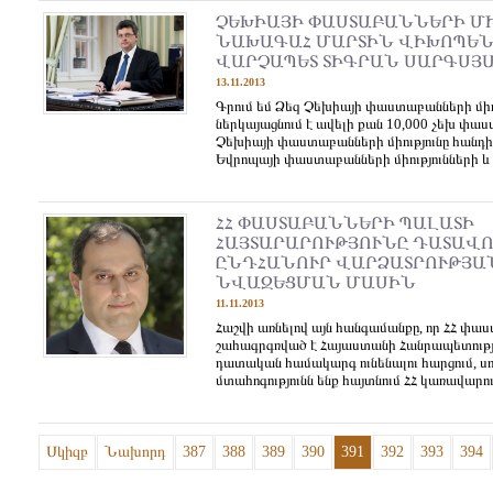
ՉԵԽԻԱՅԻ ՓԱՍՏԱԲԱՆՆԵՐԻ Մ
ՆԱԽԱԳԱՀ ՄԱՐՏԻՆ ՎԻԽՈՊԵՆ
ՎԱՐՉԱՊԵՏ ՏԻԳՐԱՆ ՍԱՐԳՍՅ
13.11.2013
Գրում եմ Ձեզ Չեխիայի փաստաբանների միու
ներկայացնում է ավելի քան 10,000 չեխ փա
Չեխիայի փաստաբանների միությունը հանդի
Եվրոպայի փաստաբանների միությունների և 
ՀՀ ՓԱՍՏԱԲԱՆՆԵՐԻ ՊԱԼԱՏԻ
ՀԱՅՏԱՐԱՐՈՒԹՅՈՒՆԸ ԴԱՏԱՎ
ԸՆԴՀԱՆՈՒՐ ՎԱՐՁԱՏՐՈՒԹՅԱ
ՆՎԱԶԵՑՄԱՆ ՄԱՍԻՆ
11.11.2013
Հաշվի առնելով այն հանգամանքը, որ ՀՀ փ
շահագրգռված է Հայաստանի Հանրապետությ
դատական համակարգ ունենալու հարցում, սու
մտահոգությունն ենք հայտնում ՀՀ կառավարութ
Սկիզբ
Նախորդ
387
388
389
390
391
392
393
394