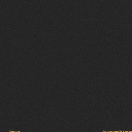
Պալատ
Փաստաբանի խորհր