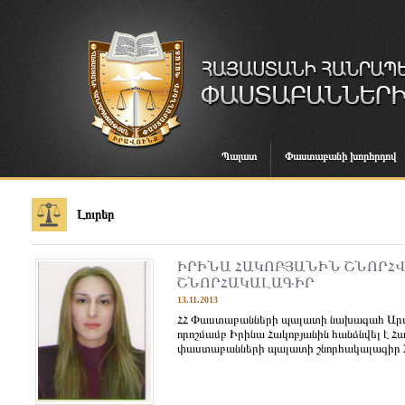
Պալատ
Փաստաբանի խորհրդով
Լուրեր
ԻՐԻՆԱ ՀԱԿՈԲՅԱՆԻՆ ՇՆՈՐՀՎ
ՇՆՈՐՀԱԿԱԼԱԳԻՐ
13.11.2013
ՀՀ Փաստաբանների պալատի նախագահ Ար
որոշմամբ Իրինա Հակոբյանին հանձնվել է 
փաստաբանների պալատի շնորհակալագիր 201