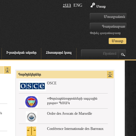
ՀԱՅ
ENG
Մուտք
Փոխել գաղտնաբառը
Իրավական ակտեր
Հետադարձ կապ
Գործընկերներ
OSCE
«Փորձաքննությունների ազգային
բյուրո» ՊՈԱԿ
 և
Ordre des Avocats de Marseille
Conférence Internationale des Barreaux