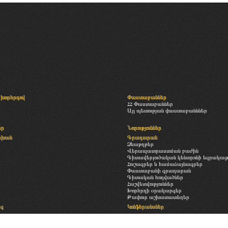
խորհրդով
Փաստաբաններ
ՀՀ Փաստաբաններ
Այլ պետության փաստաբանններ
եր
Նորություններ
սխան
Գրադարան
Ձևաթղթեր
Վերապատրաստման բաժին
Գիտավերլուծական կենտրոնի եզրակացու
Հուշագրեր և համաձայնագրեր
Փաստաբանի գրադարան
Գիտական հոդվածներ
Հաշվետվություններ
Խորհրդի օրակարգեր
Թափուր աշխատատեղեր
եզ
Կոնֆերանսներ
Հետադարձ կապ
ություն
Պատկերասրահ