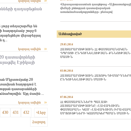
կարդալ ավելին
Վերապատրաստման դասընթաց «Աշխատանքայ
վեճերի քննության դատավարական
ունների դադարեցման
առանձնահատկությունները» թեմայով
լուրջ տեղաշարժեր են
ի հաղորդմամբ շուրջ 6
Ամենադիտված
ադարեցնելու վերաբերյալ
դ...
29.05.2014
կարդալ ավելին
ՀԱՅՏԱՐԱՐՈՒԹՅՈՒՆ ՀՀ ՓԱՍՏԱԲԱՆԱԿԱՆ
ԴՊՐՈՑԻ ԸՆԴՈՒՆԵԼՈՒԹՅԱՆ ՔՆՆՈՒԹՅԱՆ
20 դատավորների
ՄԱՍԻՆ
այացվել Էթիկայի
03.06.2014
ՀԱՅՏԱՐԱՐՈՒԹՅՈՒՆ ՀԱՏՈՒԿ ԴԻՄՈՐԴՆԵՐ
ն Մկրտումյանը 20
ԸՆԴՈՒՆԵԼՈՒԹՅԱՆ ՄԱՍԻՆ
տասխան հաղորդում է
ության դատարանների
նաժողովին: Այդ մասին ...
07.06.2014
ՀՀ ՓԱՍՏԱԲԱՆՆԵՐԻ ՊԱԼԱՏԻ
կարդալ ավելին
ՀԱՅՏԱՐԱՐՈՒԹՅՈՒՆԸ «ԼԱՎԱԳՈՒՅՆ
ՓԱՍՏԱԲԱՆ» ԿԱՄ «ԼԱՎԱԳՈՒՅՆ ԻՐԱՎԱԲ
430
431
432
Վերջ
ՄՐՑՈՒՅԹՆԵՐԻ ԿԱԶՄԱԿԵՐՊՄԱՆ ՄԱՍԻՆ
Հաջորդ