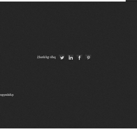
հիմնադրամի (IRZ)
Հայաստանի Հանրապետության
սահմանադրական դատարան
Республиканская коллегия адвокатов
Республики Беларусь
La Grande Bibliothèque du Droit
Union Internationale des Avocats
Հետևեք մեզ
թյուններ