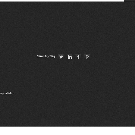
Ordre des Avocats de Marseille
Union Nationale des Carpa
Georgian Bar Association
Գերմանիայի փաստաբանների
Հետևեք մեզ
դաշնային պալատ
թյուններ