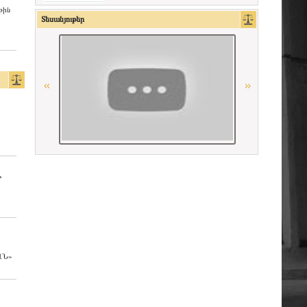
թին
OSCE
Տեսանյութեր
American Bar Association
La Grande Bibliothèque du Droit
Հայաստանի Հանրապետության
Մարդու իրավունքների պաշտպան
«Փորձաքննությունների ազգային
բյուրո» ՊՈԱԿ
Ի
La Carpa de Paris
Հայաստանի Հանրապետության
սահմանադրական դատարան
ԱՆ»
Республиканская коллегия адвокатов
Республики Беларусь
Ordre des avocats de Paris