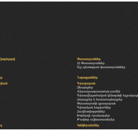
խորհրդով
Փաստաբաններ
ՀՀ Փաստաբաններ
Այլ պետության փաստաբանններ
եր
Նորություններ
սխան
Գրադարան
Ձևաթղթեր
Վերապատրաստման բաժին
Գիտավերլուծական կենտրոնի եզրակացու
Հուշագրեր և համաձայնագրեր
Փաստաբանի գրադարան
Գիտական հոդվածներ
Հաշվետվություններ
Խորհրդի օրակարգեր
Թափուր աշխատատեղեր
եզ
Կոնֆերանսներ
Հետադարձ կապ
ություն
Պատկերասրահ