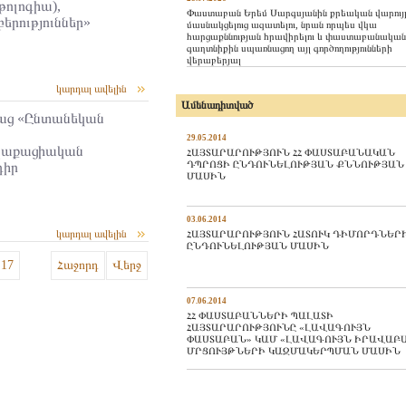
ոլոգիա),
Փաստաբան Երեմ Սարգսյանին քրեական վարույ
րություններ»
մասնակցելուց ազատելու, նրան որպես վկա
հարցաքննության հրավիրելու և փաստաբանական
գաղտնիքին սպառնացող այլ գործողությունների
վերաբերյալ
կարդալ ավելին
Ամենադիտված
ց «Ընտանեկան
29.05.2014
աղաքացիական
ՀԱՅՏԱՐԱՐՈՒԹՅՈՒՆ ՀՀ ՓԱՍՏԱԲԱՆԱԿԱՆ
ԴՊՐՈՑԻ ԸՆԴՈՒՆԵԼՈՒԹՅԱՆ ՔՆՆՈՒԹՅԱՆ
դիր
ՄԱՍԻՆ
03.06.2014
կարդալ ավելին
ՀԱՅՏԱՐԱՐՈՒԹՅՈՒՆ ՀԱՏՈՒԿ ԴԻՄՈՐԴՆԵՐ
ԸՆԴՈՒՆԵԼՈՒԹՅԱՆ ՄԱՍԻՆ
17
Հաջորդ
Վերջ
07.06.2014
ՀՀ ՓԱՍՏԱԲԱՆՆԵՐԻ ՊԱԼԱՏԻ
ՀԱՅՏԱՐԱՐՈՒԹՅՈՒՆԸ «ԼԱՎԱԳՈՒՅՆ
ՓԱՍՏԱԲԱՆ» ԿԱՄ «ԼԱՎԱԳՈՒՅՆ ԻՐԱՎԱԲ
ՄՐՑՈՒՅԹՆԵՐԻ ԿԱԶՄԱԿԵՐՊՄԱՆ ՄԱՍԻՆ