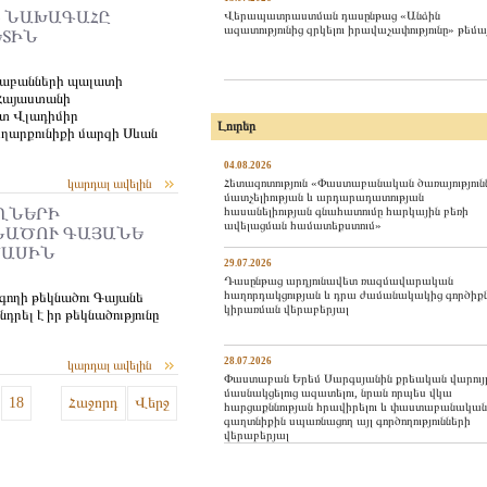
 ՆԱԽԱԳԱՀԸ
Վերապատրաստման դասընթաց «Անձին
ազատությունից զրկելու իրավաչափությունը» թեմա
ԵՏԻՆ
տաբանների պալատի
 Հայաստանի
ետ Վլադիմիր
Լուրեր
եղարքունիքի մարզի Սևան
04.08.2026
Հետազոտություն «Փաստաբանական ծառայություն
կարդալ ավելին
մատչելիության և արդարադատության
հասանելիության գնահատումը հարկային բեռի
ՂՆԵՐԻ
ավելացման համատեքստում»
ՆԱԾՈՒ ԳԱՅԱՆԵ
ՄԱՍԻՆ
29.07.2026
Դասընթաց արդյունավետ ռազմավարական
հաղորդակցության և դրա ժամանակակից գործիք
գողի թեկնածու Գայանե
կիրառման վերաբերյալ
դրել է իր թեկնածությունը
28.07.2026
կարդալ ավելին
Փաստաբան Երեմ Սարգսյանին քրեական վարույ
մասնակցելուց ազատելու, նրան որպես վկա
18
Հաջորդ
Վերջ
հարցաքննության հրավիրելու և փաստաբանական
գաղտնիքին սպառնացող այլ գործողությունների
վերաբերյալ