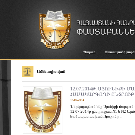
Պալատ
Փաստաբանի խորհ
Ամենադիտված
12.07.2014Թ. ՍՅՈՒՆԻՔԻ
ՀԱՄԱԿԱՐԳՈՂԻ ԸՆՏՐՈՒԹ
13.07.2014
Ներկայացնում ենք Սյունիքի մարզու
12.07.2014թ ընտրության N1 և N2 Արձ
համապատասխան Որոշումը:...