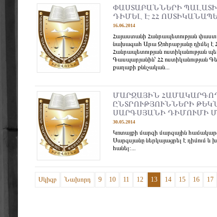
ՓԱՍՏԱԲԱՆՆԵՐԻ ՊԱԼԱՏԻ
ԴԻՄԵԼ Է ՀՀ ՈՍՏԻԿԱՆԱՊ
16.06.2014
Հայաստանի Հանրապետության փաս
նախագահ Արա Զոհրաբյանը դիմել է
Հանրապետության ոստիկանության պ
Գասպարյանին՝ ՀՀ ոստիկանության Գ
քաղաքի քննչական...
ՄԱՐԶԱՅԻՆ ՀԱՄԱԿԱՐԳՈ
ԸՆՏՐՈՒԹՅՈՒՆՆԵՐԻ ԹԵԿ
ՍԱՐԳՍՅԱՆԻ ԴԻՄՈՒՄԻ 
30.05.2014
Կոտայքի մարզի մարզային համակար
Սարգսյանը ներկայացրել է դիմում և խն
հանել:...
Սկիզբ
Նախորդ
9
10
11
12
13
14
15
16
17