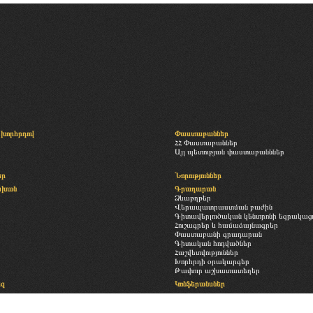
խորհրդով
Փաստաբաններ
ՀՀ Փաստաբաններ
Այլ պետության փաստաբանններ
եր
Նորություններ
սխան
Գրադարան
Ձևաթղթեր
Վերապատրաստման բաժին
Գիտավերլուծական կենտրոնի եզրակացու
Հուշագրեր և համաձայնագրեր
Փաստաբանի գրադարան
Գիտական հոդվածներ
Հաշվետվություններ
Խորհրդի օրակարգեր
Թափուր աշխատատեղեր
եզ
Կոնֆերանսներ
Հետադարձ կապ
ություն
Պատկերասրահ