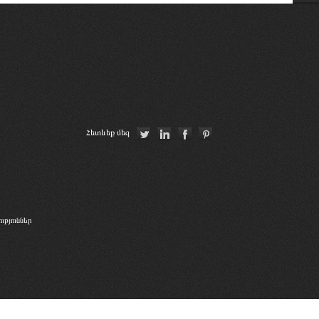
Республиканская коллегия адвокатов
Республики Беларусь
Union Nationale des Carpa
«Փորձաքննությունների ազգային
բյուրո» ՊՈԱԿ
Ordre des avocats de Paris
Հետևեք մեզ
թյուններ