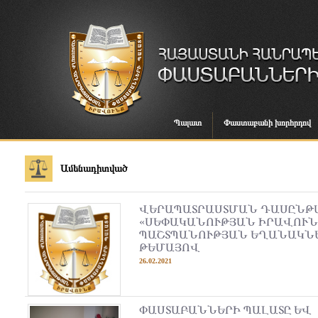
Պալատ
Փաստաբանի խորհրդով
Ամենադիտված
ՎԵՐԱՊԱՏՐԱՍՏՄԱՆ ԴԱՍԸՆԹ
«ՍԵՓԱԿԱՆՈՒԹՅԱՆ ԻՐԱՎՈՒՆ
ՊԱՇՏՊԱՆՈՒԹՅԱՆ ԵՂԱՆԱԿՆ
ԹԵՄԱՅՈՎ
26.02.2021
ՓԱՍՏԱԲԱՆՆԵՐԻ ՊԱԼԱՏԸ ԵՎ