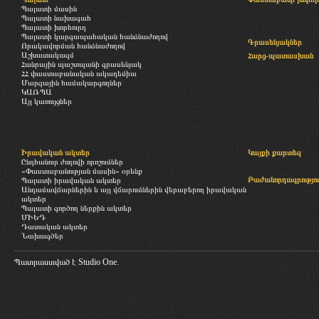
Պալատի մասին
Պալատի նախագահ
Պալատի խորհուրդ
Պալատի կարգապահական հանձնաժողով
Գրասենյակներ
Որակավորման հանձնաժողով
Աշխատակազմ
Հարց-պատասխան
Հանրային պաշտպանի գրասենյակ
ՀՀ փաստաբանական ակադեմիա
Մարզային համակարգողներ
ԿԱՌՊԱ
Այլ կառույցներ
Իրավական ակտեր
Կայքի քարտեզ
Ընդհանուր ժողովի որոշումներ
«Փաստաբանության մասին» օրենք
Բաժանորդագրությու
Պալատի իրավական ակտեր
Անդամավճարներին և այլ վճարումներին վերաբերող իրավական
ակտեր
Պալատի գործող ներքին ակտեր
ՄԻԵԴ
Դատական ակտեր
Նախագծեր
Պատրաստված է
Studio One.