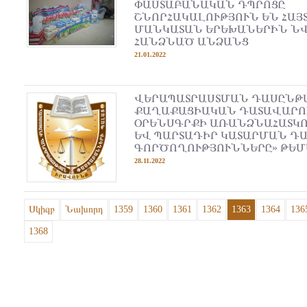
ՓԱՍՏԱԲԱՆԱԿԱՆ ԴՊՐՈՑԸ
ՇՆՈՐՀԱԿԱԼՈՒԹՅՈՒՆ ԵՆ ՀԱՅ
ՄԱՆԿԱՏԱՆ ԵՐԵԽԱՆԵՐԻՆ Ն
ՀԱՆՁՆԱԾ ԱՆՁԱՆՑ
21.01.2022
ՎԵՐԱՊԱՏՐԱՍՏՄԱՆ ԴԱՍԸՆԹԱ
ՔԱՂԱՔԱՑԻԱԿԱՆ ԴԱՏԱՎԱՐՈ
ՕՐԵՆՍԳՐՔԻ ԱՌԱՆՁՆԱՀԱՏԿՈ
ԵՎ ՊԱՐՏԱԴԻՐ ԿԱՏԱՐՄԱՆ Դ
ԳՈՐԾՈՂՈՒԹՅՈՒՆՆԵՐԸ» ԹԵ
28.11.2022
Սկիզբ
Նախորդ
1359
1360
1361
1362
1363
1364
136
1368