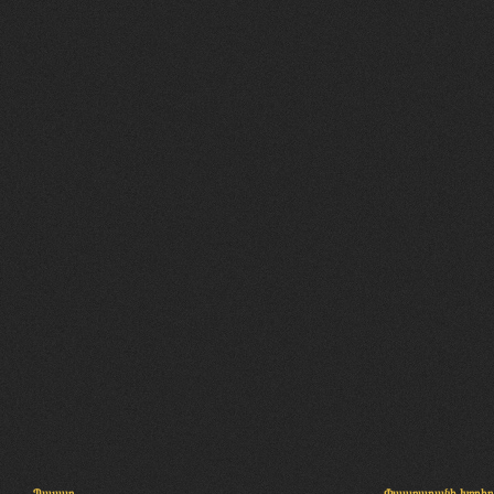
Պալատ
Փաստաբանի խորհր