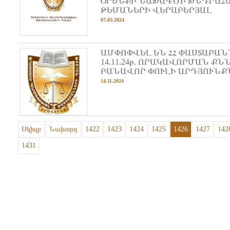
ՕՐԵՆՔԻ ՆԱԽԱԳԾԻ ԽՆԴՐԱՀԱ
ԹԵՄԱՆԵՐԻ ՎԵՐԱԲԵՐՅԱԼ
07.03.2024
ԱՄՓՈՓՎԵԼ ԵՆ ՀՀ ՓԱՍՏԱԲԱՆ
14.11.24թ. ՈՐԱԿԱՎՈՐՄԱՆ Ք
ԲԱՆԱՎՈՐ ՓՈՒԼԻ ԱՐԴՅՈՒՆՔ
14.11.2024
Սկիզբ
Նախորդ
1422
1423
1424
1425
1426
1427
142
1431