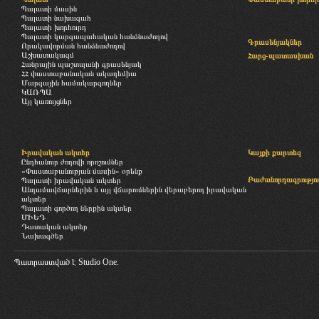
Պալատի մասին
Պալատի նախագահ
Պալատի խորհուրդ
Պալատի կարգապահական հանձնաժողով
Գրասենյակներ
Որակավորման հանձնաժողով
Աշխատակազմ
Հարց-պատասխան
Հանրային պաշտպանի գրասենյակ
ՀՀ փաստաբանական ակադեմիա
Մարզային համակարգողներ
ԿԱՌՊԱ
Այլ կառույցներ
Իրավական ակտեր
Կայքի քարտեզ
Ընդհանուր ժողովի որոշումներ
«Փաստաբանության մասին» օրենք
Բաժանորդագրությու
Պալատի իրավական ակտեր
Անդամավճարներին և այլ վճարումներին վերաբերող իրավական
ակտեր
Պալատի գործող ներքին ակտեր
ՄԻԵԴ
Դատական ակտեր
Նախագծեր
Պատրաստված է
Studio One.