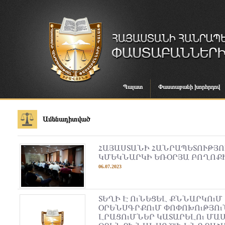
Պալատ
Փաստաբանի խորհրդով
Ամենադիտված
ՀԱՅԱՍՏԱՆԻ ՀԱՆՐԱՊԵՏՈՒԹՅ
ԿՄԵԿՆԱՐԿԻ ԵՌՕՐՅԱ ԲՈՂՈՔ
06.07.2023
ՏԵՂԻ Է ՈւՆԵՑԵԼ ՔՆՆԱՐԿՈւՄ 
ՕՐԵՆՍԳՐՔՈւՄ ՓՈՓՈԽՈւԹՅՈւ
ԼՐԱՑՈւՄՆԵՐ ԿԱՏԱՐԵԼՈւ ՄԱՍ