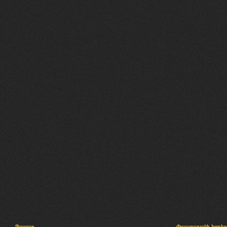
Պալատ
Փաստաբանի խորհր