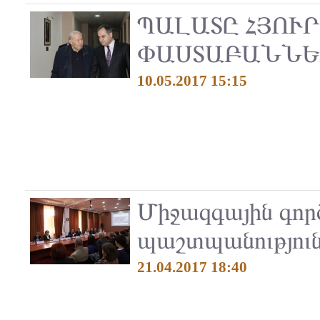
ՊԱԼԱՏԸ ՀՅՈՒ
ՓԱՍՏԱԲԱՆՆԵ
10.05.2017 15:15
Միջազգային գո
պաշտպանությու
21.04.2017 18:40