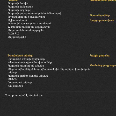
Պալատի մասին
Պալատի նախագահ
Պալատի խորհուրդ
Պալատի կարգապահական հանձնաժողով
Գրասենյակներ
Որակավորման հանձնաժողով
Աշխատակազմ
Հարց-պատասխան
Հանրային պաշտպանի գրասենյակ
ՀՀ փաստաբանական ակադեմիա
Մարզային համակարգողներ
ԿԱՌՊԱ
Այլ կառույցներ
Իրավական ակտեր
Կայքի քարտեզ
Ընդհանուր ժողովի որոշումներ
«Փաստաբանության մասին» օրենք
Բաժանորդագրությու
Պալատի իրավական ակտեր
Անդամավճարներին և այլ վճարումներին վերաբերող իրավական
ակտեր
Պալատի գործող ներքին ակտեր
ՄԻԵԴ
Դատական ակտեր
Նախագծեր
Պատրաստված է
Studio One.