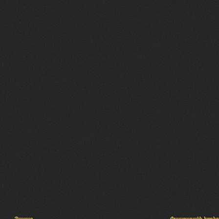
Պալատ
Փաստաբանի խորհր