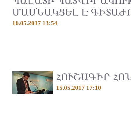
ՊԱԼԱՏԻ ՊԱՏՎԻՐԱԿՈՒ
ՄԱՍՆԱԿՑԵԼ Է ԳԻՏԱ
16.05.2017 13:54
ՀՈՒՇԱԳԻՐ ՀՈ
15.05.2017 17:10