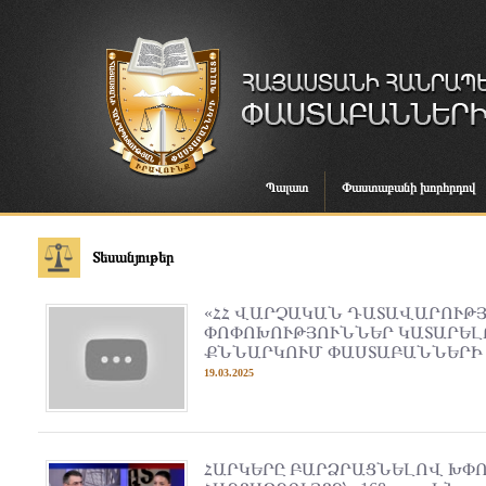
Պալատ
Փաստաբանի խորհրդով
Տեսանյութեր
«ՀՀ ՎԱՐՉԱԿԱՆ ԴԱՏԱՎԱՐՈՒԹ
ՓՈՓՈԽՈՒԹՅՈՒՆՆԵՐ ԿԱՏԱՐԵԼ
ՔՆՆԱՐԿՈՒՄ ՓԱՍՏԱԲԱՆՆԵՐԻ
19.03.2025
ՀԱՐԿԵՐԸ ԲԱՐՁՐԱՑՆԵԼՈՎ ԽՓ