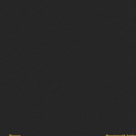
Պալատ
Փաստաբանի խորհր