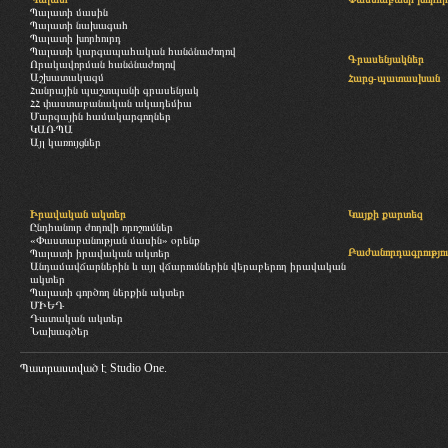
Պալատի մասին
Պալատի նախագահ
Պալատի խորհուրդ
Պալատի կարգապահական հանձնաժողով
Գրասենյակներ
Որակավորման հանձնաժողով
Աշխատակազմ
Հարց-պատասխան
Հանրային պաշտպանի գրասենյակ
ՀՀ փաստաբանական ակադեմիա
Մարզային համակարգողներ
ԿԱՌՊԱ
Այլ կառույցներ
Իրավական ակտեր
Կայքի քարտեզ
Ընդհանուր ժողովի որոշումներ
«Փաստաբանության մասին» օրենք
Բաժանորդագրությու
Պալատի իրավական ակտեր
Անդամավճարներին և այլ վճարումներին վերաբերող իրավական
ակտեր
Պալատի գործող ներքին ակտեր
ՄԻԵԴ
Դատական ակտեր
Նախագծեր
Պատրաստված է
Studio One.