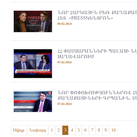
ՆՈՐ ՀԱՐԿԱՅԻՆ ԲԵՌ ՔԱՂԱՔԱՑ
ՀԵՏ․«PRESSԿԵՆՏՐՈՆ»
09.02.2024
ՀՀ ՓԱՍՏԱԲԱՆՆԵՐԻ ՊԱԼԱՏԻ ՆԱ
ՏԱՂԱՎԱՐՈՒՄ
07.02.2024
ՆՈՐ ՓՈՓՈԽՈՒԹՅՈՒՆՆԵՐՈՎ Հ
ՔԱՂԱՔԱՑԻՆԵՐԻ ԳՐՊԱՆԻՆ. 
07.02.2024
Սկիզբ
Նախորդ
1
2
3
4
5
6
7
8
9
10