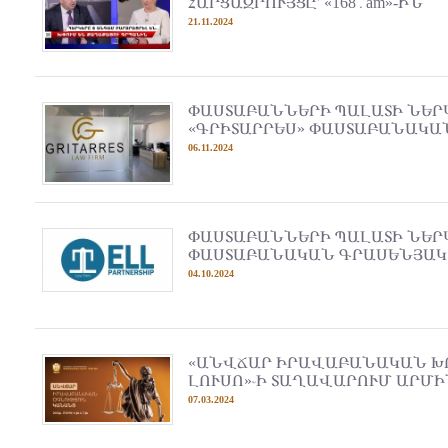
ՀԱՐՑԱԶՐՈՒՅՑԸ՝ «168․am»-ԻՆ
21.11.2024
ՓԱՍՏԱԲԱՆՆԵՐԻ ՊԱԼԱՏԻ ՆԵՐ
«ԳՐԻՏԱՐՐԵՍ» ՓԱՍՏԱԲԱՆԱԿԱ
06.11.2024
ՓԱՍՏԱԲԱՆՆԵՐԻ ՊԱԼԱՏԻ ՆԵՐԿ
ՓԱՍՏԱԲԱՆԱԿԱՆ ԳՐԱՍԵՆՅԱԿ
04.10.2024
«ԱՆՎՃԱՐ ԻՐԱՎԱԲԱՆԱԿԱՆ ԽՈ
ԼՈՒՍՈ»֊Ի ՏԱՂԱՎԱՐՈՒՄ ԱՐՄԻ
07.03.2024