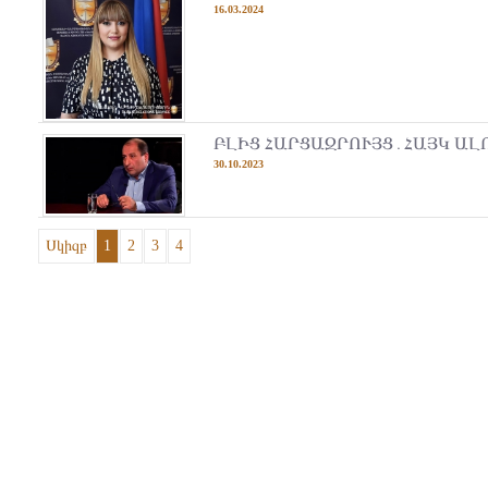
16.03.2024
ԲԼԻՑ ՀԱՐՑԱԶՐՈՒՅՑ․ՀԱՅԿ Ա
30.10.2023
Սկիզբ
1
2
3
4