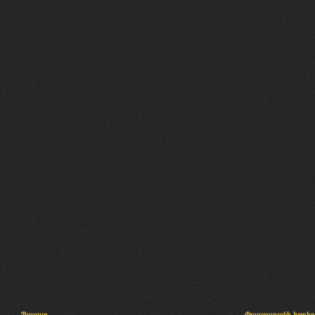
Պալատ
Փաստաբանի խորհր