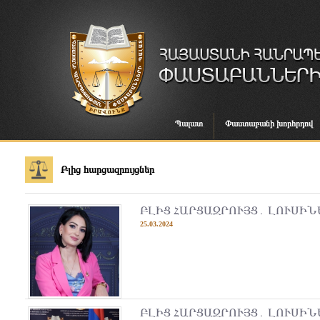
Պալատ
Փաստաբանի խորհրդով
Բլից հարցազրույցներ
ԲԼԻՑ ՀԱՐՑԱԶՐՈՒՅՑ․ ԼՈՒՍԻ
25.03.2024
ԲԼԻՑ ՀԱՐՑԱԶՐՈՒՅՑ․ ԼՈՒՍԻ