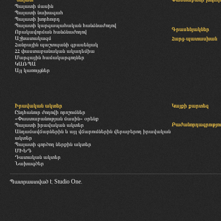
Պալատի մասին
Պալատի նախագահ
Պալատի խորհուրդ
Պալատի կարգապահական հանձնաժողով
Գրասենյակներ
Որակավորման հանձնաժողով
Աշխատակազմ
Հարց-պատասխան
Հանրային պաշտպանի գրասենյակ
ՀՀ փաստաբանական ակադեմիա
Մարզային համակարգողներ
ԿԱՌՊԱ
Այլ կառույցներ
Իրավական ակտեր
Կայքի քարտեզ
Ընդհանուր ժողովի որոշումներ
«Փաստաբանության մասին» օրենք
Բաժանորդագրությու
Պալատի իրավական ակտեր
Անդամավճարներին և այլ վճարումներին վերաբերող իրավական
ակտեր
Պալատի գործող ներքին ակտեր
ՄԻԵԴ
Դատական ակտեր
Նախագծեր
Պատրաստված է
Studio One.