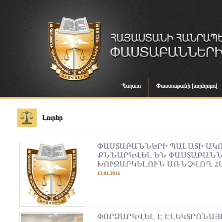
Պալատ
Փաստաբանի խորհրդով
Լուրեր
ՓԱՍՏԱԲԱՆՆԵՐԻ ՊԱԼԱՏԻ ԱԿ
ՔՆՆԱՐԿՎԵԼ ԵՆ ՓԱՍՏԱԲԱՆ
ԽՈՒԶԱՐԿԵԼՈՒՆ ԱՌՆՉՎՈՂ Հ
13.04.2016
ՓՈՐՁԱՐԿՎԵԼ Է ԷԼԵԿՏՐՈՆԱՅ