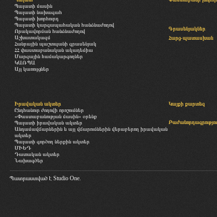
Պալատի մասին
Պալատի նախագահ
Պալատի խորհուրդ
Պալատի կարգապահական հանձնաժողով
Գրասենյակներ
Որակավորման հանձնաժողով
Աշխատակազմ
Հարց-պատասխան
Հանրային պաշտպանի գրասենյակ
ՀՀ փաստաբանական ակադեմիա
Մարզային համակարգողներ
ԿԱՌՊԱ
Այլ կառույցներ
Իրավական ակտեր
Կայքի քարտեզ
Ընդհանուր ժողովի որոշումներ
«Փաստաբանության մասին» օրենք
Բաժանորդագրությու
Պալատի իրավական ակտեր
Անդամավճարներին և այլ վճարումներին վերաբերող իրավական
ակտեր
Պալատի գործող ներքին ակտեր
ՄԻԵԴ
Դատական ակտեր
Նախագծեր
Պատրաստված է
Studio One.