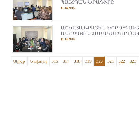
ՊԱՇՏՊԱՆ ԾՐԱԳԻՐԸ
11.04.2016
ԱՇԽԱՏԱՆՔԱՅԻՆ ԽՈՐՀՐԴԱԿՑ
ՄԱՐԶԱՅԻՆ ՀԱՄԱԿԱՐԳՈՂՆԵՐ
11.04.2016
Սկիզբ
Նախորդ
316
317
318
319
320
321
322
323