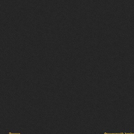
Պալատ
Փաստաբանի խորհր