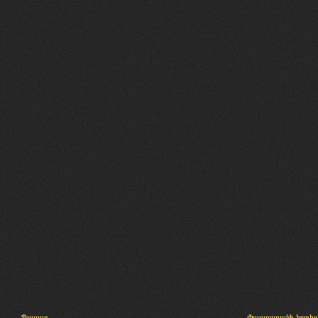
Պալատ
Փաստաբանի խորհր