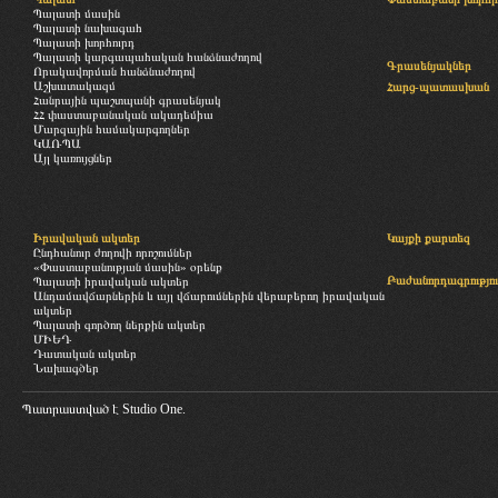
Պալատի մասին
Պալատի նախագահ
Պալատի խորհուրդ
Պալատի կարգապահական հանձնաժողով
Գրասենյակներ
Որակավորման հանձնաժողով
Աշխատակազմ
Հարց-պատասխան
Հանրային պաշտպանի գրասենյակ
ՀՀ փաստաբանական ակադեմիա
Մարզային համակարգողներ
ԿԱՌՊԱ
Այլ կառույցներ
Իրավական ակտեր
Կայքի քարտեզ
Ընդհանուր ժողովի որոշումներ
«Փաստաբանության մասին» օրենք
Բաժանորդագրությու
Պալատի իրավական ակտեր
Անդամավճարներին և այլ վճարումներին վերաբերող իրավական
ակտեր
Պալատի գործող ներքին ակտեր
ՄԻԵԴ
Դատական ակտեր
Նախագծեր
Պատրաստված է
Studio One.