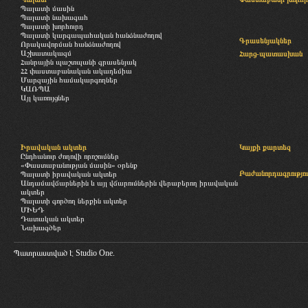
Պալատի մասին
Պալատի նախագահ
Պալատի խորհուրդ
Պալատի կարգապահական հանձնաժողով
Գրասենյակներ
Որակավորման հանձնաժողով
Աշխատակազմ
Հարց-պատասխան
Հանրային պաշտպանի գրասենյակ
ՀՀ փաստաբանական ակադեմիա
Մարզային համակարգողներ
ԿԱՌՊԱ
Այլ կառույցներ
Իրավական ակտեր
Կայքի քարտեզ
Ընդհանուր ժողովի որոշումներ
«Փաստաբանության մասին» օրենք
Բաժանորդագրությու
Պալատի իրավական ակտեր
Անդամավճարներին և այլ վճարումներին վերաբերող իրավական
ակտեր
Պալատի գործող ներքին ակտեր
ՄԻԵԴ
Դատական ակտեր
Նախագծեր
Պատրաստված է
Studio One.