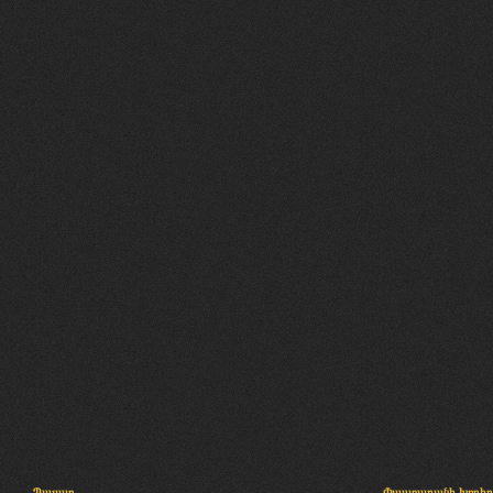
Պալատ
Փաստաբանի խորհր