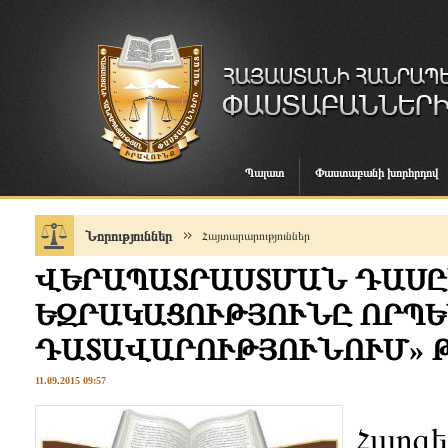
Պալատ
Փաստաբանի խորհրդով
Նորություններ
Հայտարարություններ
ՎԵՐԱՊԱՏՐԱՍՏՄԱՆ ԴԱՍԸ
ԵԶՐԱԿԱՑՈՒԹՅՈՒՆԸ ՈՐՊԵ
ԴԱՏԱՎԱՐՈՒԹՅՈՒՆՈՒՄ» 
11.09.2015 09:57
Հարգե