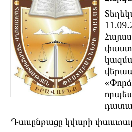
Տեղեկա
11.09.
Հայաս
փաստ
կազմա
վերա
«Փորձ
որպես
դատավ
Դասընթացը կվարի փաստաբան