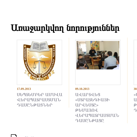
Առաջարկվող նորություններ
17.09.2013
09.10.2013
30
ՍԵՊՏԵՄԲԵՐ ԱՄՍՎԱ
ԱՎԱՐՏՎԵՑ
«
ՎԵՐԱՊԱՏՐԱՍՏՄԱՆ
«ՍՏՐԱՏԵԳԻԱՅԻ
Ա
ԴԱՍԸՆԹԱՑՆԵՐ
ԱՐՎԵՍՏԸ»
Թ
ԹԵՄԱՅՈՎ
Դ
ՎԵՐԱՊԱՏՐԱՍՏՄԱՆ
ԴԱՍԸՆԹԱՑԸ