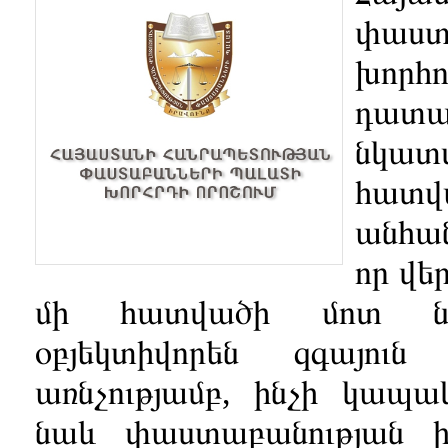
փաս
խոր
դատա
նկատ
հատվ
անհան
որ վ
ե
մի հատվածի մոտ նկա
օբյեկտիվորեն զգայու
առնչությամբ, ինչի կապա
նաև փաստաբանության ի