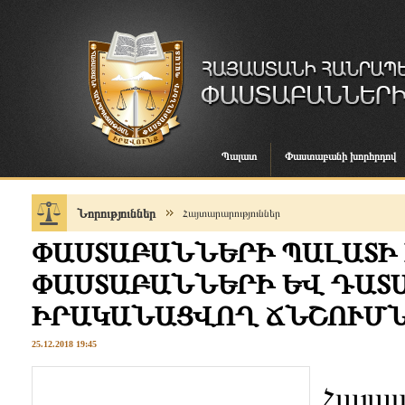
Պալատ
Փաստաբանի խորհրդով
Նորություններ
Հայտարարություններ
ՓԱՍՏԱԲԱՆՆԵՐԻ ՊԱԼԱՏԻ 
ՓԱՍՏԱԲԱՆՆԵՐԻ ԵՎ ԴԱՏ
ԻՐԱԿԱՆԱՑՎՈՂ ՃՆՇՈՒՄ
25.12.2018 19:45
Հայա