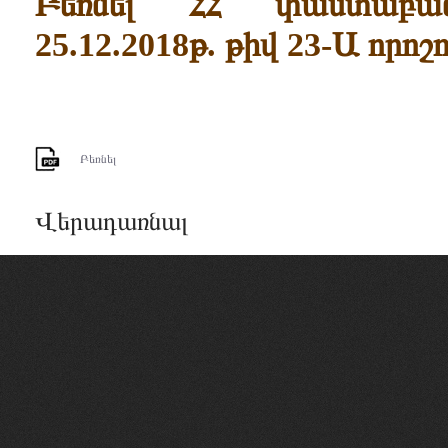
Բեռնել ՀՀ փաստաբա
25.12.2018թ. թիվ 23-Ա որոշո
Բեռնել
Վերադառնալ