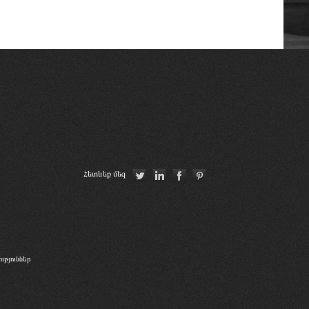
La Grande Bibliothèque du Droit
Հայաստանի Հանրապետության
սահմանադրական դատարան
«Փորձաքննությունների ազգային
բյուրո» ՊՈԱԿ
OSCE
Հետևեք մեզ
թյուններ