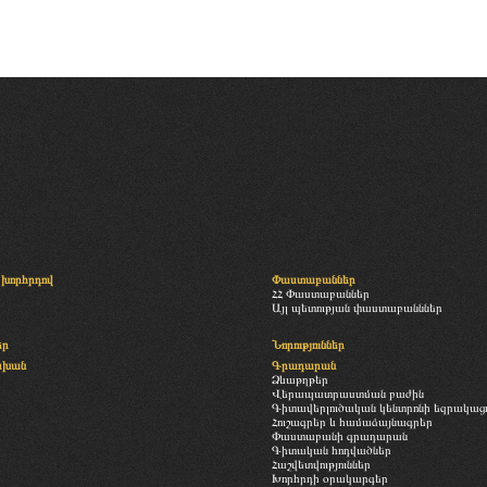
խորհրդով
Փաստաբաններ
ՀՀ Փաստաբաններ
Այլ պետության փաստաբանններ
եր
Նորություններ
սխան
Գրադարան
Ձևաթղթեր
Վերապատրաստման բաժին
Գիտավերլուծական կենտրոնի եզրակացու
Հուշագրեր և համաձայնագրեր
Փաստաբանի գրադարան
Գիտական հոդվածներ
Հաշվետվություններ
Խորհրդի օրակարգեր