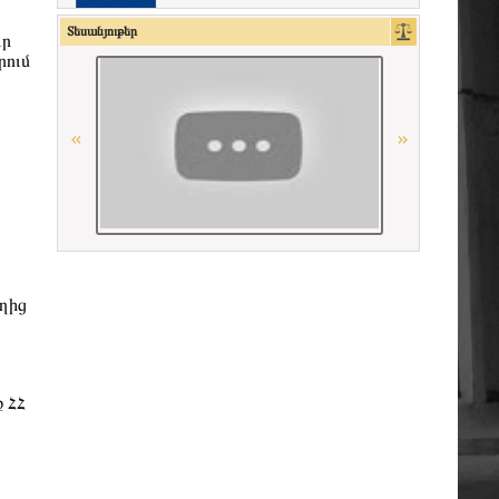
Union Nationale des Carpa
Տեսանյութեր
ւր
րում
Գերմանիայի փաստաբանների
դաշնային պալատ
Conférence Internationale des Barreaux
American Bar Association
La Carpa de Paris
ղից
Հայաստանի Հանրապետության
Մարդու իրավունքների պաշտպան
Georgian Bar Association
 ՀՀ
Միջազգային իրավական
համագործակցության գերմանական
հիմնադրամի (IRZ)
Ordre des Avocats de Marseille