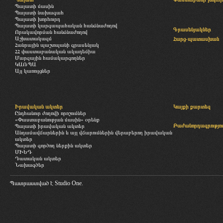
Պալատի մասին
Պալատի նախագահ
Պալատի խորհուրդ
Պալատի կարգապահական հանձնաժողով
Գրասենյակներ
Որակավորման հանձնաժողով
Աշխատակազմ
Հարց-պատասխան
Հանրային պաշտպանի գրասենյակ
ՀՀ փաստաբանական ակադեմիա
Մարզային համակարգողներ
ԿԱՌՊԱ
Այլ կառույցներ
Իրավական ակտեր
Կայքի քարտեզ
Ընդհանուր ժողովի որոշումներ
«Փաստաբանության մասին» օրենք
Բաժանորդագրությու
Պալատի իրավական ակտեր
Անդամավճարներին և այլ վճարումներին վերաբերող իրավական
ակտեր
Պալատի գործող ներքին ակտեր
ՄԻԵԴ
Դատական ակտեր
Նախագծեր
Պատրաստված է
Studio One.