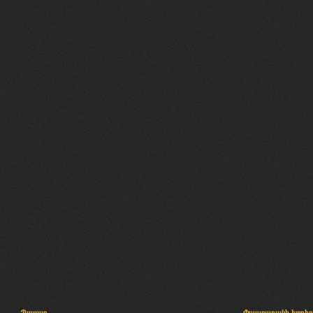
Պալատ
Փաստաբանի խորհր