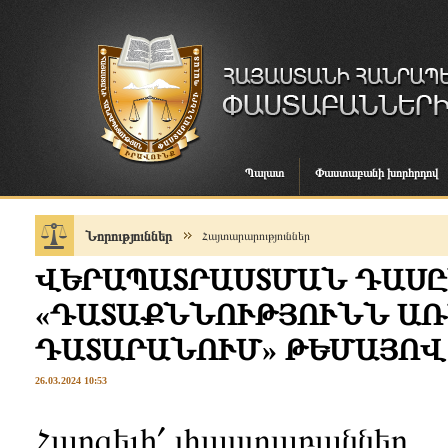
Պալատ
Փաստաբանի խորհրդով
Նորություններ
Հայտարարություններ
ՎԵՐԱՊԱՏՐԱՍՏՄԱՆ ԴԱՍ
«ԴԱՏԱՔՆՆՈՒԹՅՈՒՆՆ ԱՌ
ԴԱՏԱՐԱՆՈՒՄ» ԹԵՄԱՅՈՎ
26.03.2024 10:53
Հարգելի՛ փաստաբաններ,