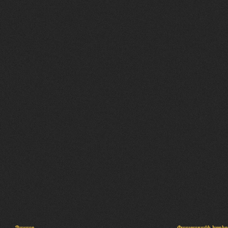
Պալատ
Փաստաբանի խորհր