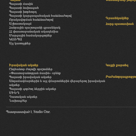
Պալատի մասին
Պալատի նախագահ
Պալատի խորհուրդ
Պալատի կարգապահական հանձնաժողով
Գրասենյակներ
Որակավորման հանձնաժողով
Աշխատակազմ
Հարց-պատասխան
Հանրային պաշտպանի գրասենյակ
ՀՀ փաստաբանական ակադեմիա
Մարզային համակարգողներ
ԿԱՌՊԱ
Այլ կառույցներ
Իրավական ակտեր
Կայքի քարտեզ
Ընդհանուր ժողովի որոշումներ
«Փաստաբանության մասին» օրենք
Բաժանորդագրությու
Պալատի իրավական ակտեր
Անդամավճարներին և այլ վճարումներին վերաբերող իրավական
ակտեր
Պալատի գործող ներքին ակտեր
ՄԻԵԴ
Դատական ակտեր
Նախագծեր
Պատրաստված է
Studio One.