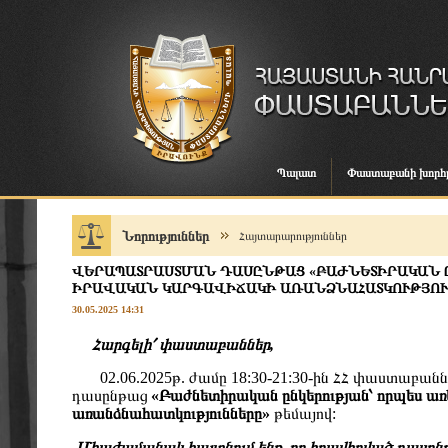
Պալատ
Փաստաբանի խորհ
Նորություններ
Հայտարարություններ
ՎԵՐԱՊԱՏՐԱՍՏՄԱՆ ԴԱՍԸՆԹԱՑ «ԲԱԺՆԵՏԻՐԱԿԱՆ Ը
ԻՐԱՎԱԿԱՆ ԿԱՐԳԱՎԻՃԱԿԻ ԱՌԱՆՁՆԱՀԱՏԿՈՒԹՅՈ
30.05.2025 14:31
Հարգելի՛ փաստաբաններ,
02.06.2025թ. ժամը 18:30-21:30-ին ՀՀ փաստաբան
դասընթաց
«Բաժնետիրական ընկերության՝ որպես ա
առանձնահատկությունները»
թեմայով:
Միաժամանակ հայտնում ենք, որ հրավիրված դասընթ