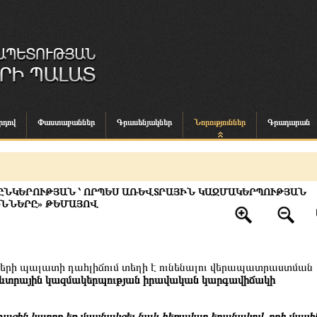
րդով
Փաստաբաններ
Գրասենյակներ
Նորություններ
Գրադարան
ՆԿԵՐՈՒԹՅԱՆ ՝ ՈՐՊԵՍ ԱՌԵՎՏՐԱՅԻՆ ԿԱԶՄԱԿԵՐՊՈՒԹՅԱՆ
ՒՆՆԵՐԸ» ԹԵՄԱՅՈՎ
ների պալատի դահլիճում տեղի է ունենալու վերապատրաստման
ռևտրային կազմակերպության իրավական կարգավիճակի
ացին կարող եք մասնակցել նաև հեռավար եղանակով, որի մասի