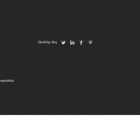
Ordre des Avocats de Marseille
CCBE
Conférence Internationale des Barreaux
Հետևեք մեզ
La Grande Bibliothèque du Droit
թյուններ