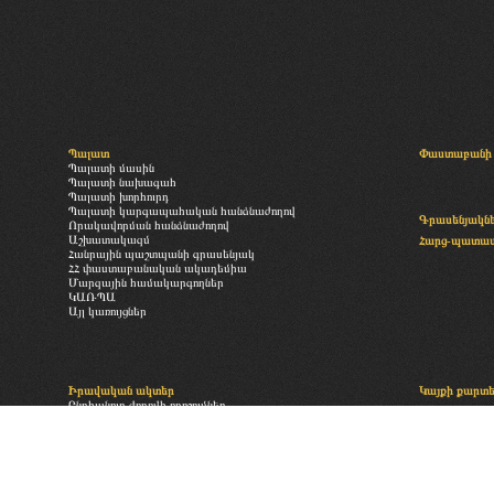
Պալատ
Փաստաբանի 
Պալատի մասին
Պալատի նախագահ
Պալատի խորհուրդ
Պալատի կարգապահական հանձնաժողով
Գրասենյակն
Որակավորման հանձնաժողով
Աշխատակազմ
Հարց-պատա
Հանրային պաշտպանի գրասենյակ
ՀՀ փաստաբանական ակադեմիա
Մարզային համակարգողներ
ԿԱՌՊԱ
Այլ կառույցներ
Իրավական ակտեր
Կայքի քարտ
Ընդհանուր ժողովի որոշումներ
«Փաստաբանության մասին» օրենք
Բաժանորդագր
Պալատի իրավական ակտեր
Անդամավճարներին և այլ վճարումներին վերաբերող իրավական
ակտեր
Պալատի գործող ներքին ակտեր
ՄԻԵԴ