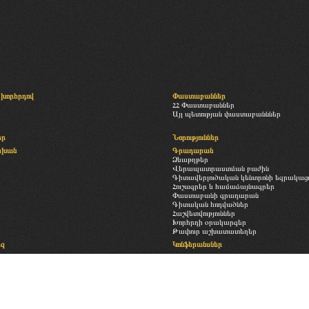
խորհրդով
Փաստաբաններ
ՀՀ Փաստաբաններ
Այլ պետության փաստաբանններ
եր
Նորություններ
սխան
Գրադարան
Ձևաթղթեր
Վերապատրաստման բաժին
Գիտավերլուծական կենտրոնի եզրակացու
Հուշագրեր և համաձայնագրեր
Փաստաբանի գրադարան
Գիտական հոդվածներ
Հաշվետվություններ
Խորհրդի օրակարգեր
Թափուր աշխատատեղեր
եզ
Կոնֆերանսներ
Հետադարձ կապ
ություն
Պատկերասրահ