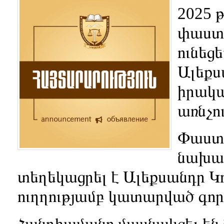
2025 
փաստա
ունեց
Ալեքս
իրակա
առնչո
Փաստ
նախա
տեղեկացրել է Ալեքսանդր 
ուղղությամբ կատարված գործ
Հանդիպմանը մասնակցել ե