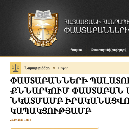
Պալատ
Փաստաբանի խորհրդով
Նորություններ
Լուրեր
ՓԱՍՏԱԲԱՆՆԵՐԻ ՊԱԼԱՏՈՒ
ՔՆՆԱՐԿՈՒՄ ՓԱՍՏԱԲԱՆ 
ՆԿԱՏՄԱՄԲ ԻՐԱԿԱՆԱՑՎՈ
ԿԱՊԱԿՑՈՒԹՅԱՄԲ
21.10.2025 14:54