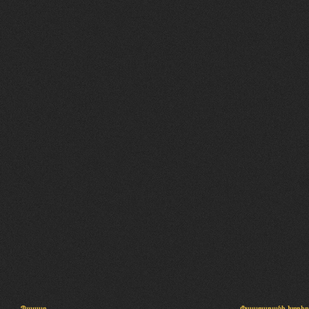
Պալատ
Փաստաբանի խորհր