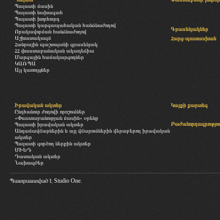
Պալատի մասին
Պալատի նախագահ
Պալատի խորհուրդ
Պալատի կարգապահական հանձնաժողով
Գրասենյակներ
Որակավորման հանձնաժողով
Աշխատակազմ
Հարց-պատասխան
Հանրային պաշտպանի գրասենյակ
ՀՀ փաստաբանական ակադեմիա
Մարզային համակարգողներ
ԿԱՌՊԱ
Այլ կառույցներ
Իրավական ակտեր
Կայքի քարտեզ
Ընդհանուր ժողովի որոշումներ
«Փաստաբանության մասին» օրենք
Բաժանորդագրությու
Պալատի իրավական ակտեր
Անդամավճարներին և այլ վճարումներին վերաբերող իրավական
ակտեր
Պալատի գործող ներքին ակտեր
ՄԻԵԴ
Դատական ակտեր
Նախագծեր
Պատրաստված է
Studio One.