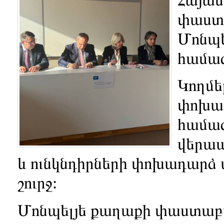
փաստ
Մոնպե
համագ
Կողմե
փոխա
համագ
վերա
և ունկնդիրների փոխադարձ ա
շուրջ:
Մոնպելյե քաղաքի փաստաբա