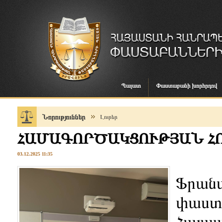
Պալատ
Փաստաբանի խորհրդով
Նորություններ
Լուրեր
ՀԱՄԱԳՈՐԾԱԿՑՈՒԹՅԱՆ ՀՈ
03.12.2025 11:35
Ֆրանս
փաստ
Հայաս