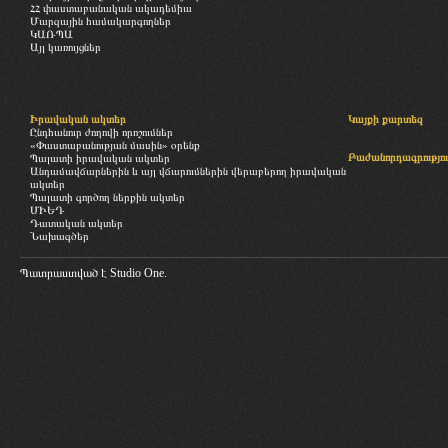
ՀՀ փաստաբանական ակադեմիա
Մարզային համակարգողներ
ԿԱՌՊԱ
Այլ կառույցներ
Իրավական ակտեր
Կայքի քարտեզ
Ընդհանուր ժողովի որոշումներ
«Փաստաբանության մասին» օրենք
Բաժանորդագրությու
Պալատի իրավական ակտեր
Անդամավճարներին և այլ վճարումներին վերաբերող իրավական
ակտեր
Պալատի գործող ներքին ակտեր
ՄԻԵԴ
Դատական ակտեր
Նախագծեր
Պատրաստված է
Studio One.