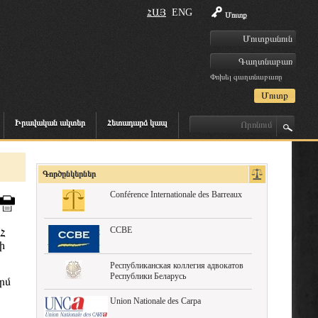
ՀԱՅ
ENG
Մուտք
Փոխել գաղտնաբառը
Իրավական ակտեր
Հետադարձ կապ
Գործընկերներ
Conférence Internationale des Barreaux
CCBE
Հ
ի
Республиканская коллегия адвокатов
Республики Беларусь
րմ
Union Nationale des Carpa