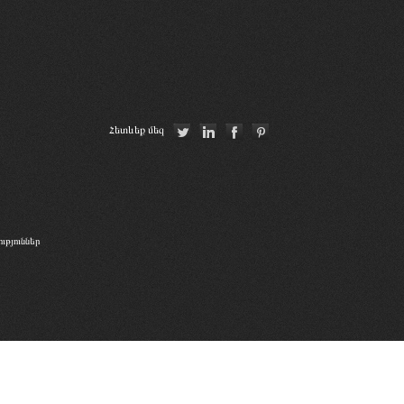
Ordre des avocats de Paris
Union Internationale des Avocats
OSCE
Հետևեք մեզ
La Grande Bibliothèque du Droit
թյուններ