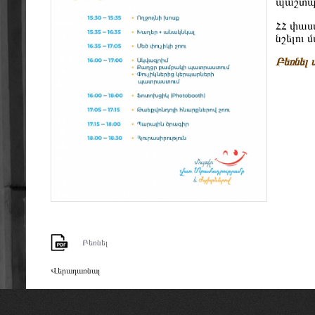
պաշտպա
ՀՀ փաս
նշելու 
Բեռնել
Բեռնել
Վերադառնալ