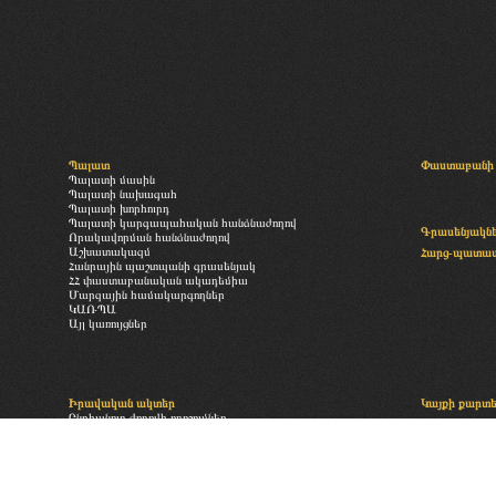
Պալատ
Փաստաբանի 
Պալատի մասին
Պալատի նախագահ
Պալատի խորհուրդ
Պալատի կարգապահական հանձնաժողով
Գրասենյակն
Որակավորման հանձնաժողով
Աշխատակազմ
Հարց-պատա
Հանրային պաշտպանի գրասենյակ
ՀՀ փաստաբանական ակադեմիա
Մարզային համակարգողներ
ԿԱՌՊԱ
Այլ կառույցներ
Իրավական ակտեր
Կայքի քարտ
Ընդհանուր ժողովի որոշումներ
«Փաստաբանության մասին» օրենք
Բաժանորդագր
Պալատի իրավական ակտեր
Անդամավճարներին և այլ վճարումներին վերաբերող իրավական
ակտեր
Պալատի գործող ներքին ակտեր