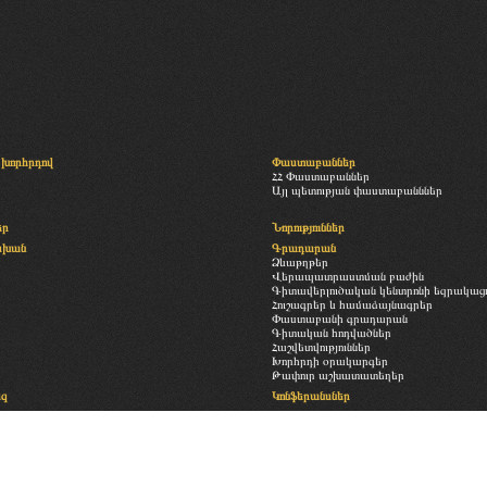
խորհրդով
Փաստաբաններ
ՀՀ Փաստաբաններ
Այլ պետության փաստաբանններ
եր
Նորություններ
սխան
Գրադարան
Ձևաթղթեր
Վերապատրաստման բաժին
Գիտավերլուծական կենտրոնի եզրակացու
Հուշագրեր և համաձայնագրեր
Փաստաբանի գրադարան
Գիտական հոդվածներ
Հաշվետվություններ
Խորհրդի օրակարգեր
Թափուր աշխատատեղեր
եզ
Կոնֆերանսներ
Հետադարձ կապ
ություն
Պատկերասրահ