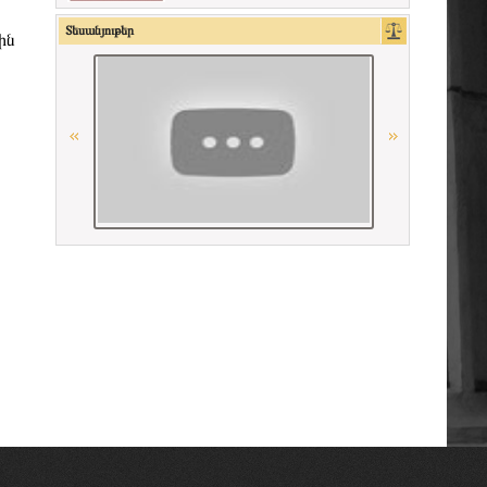
American Bar Association
Տեսանյութեր
ին
Ordre des Avocats de Marseille
Հայաստանի Հանրապետության
Մարդու իրավունքների պաշտպան
«Փորձաքննությունների ազգային
բյուրո» ՊՈԱԿ
Georgian Bar Association
Գերմանիայի փաստաբանների
դաշնային պալատ
Միջազգային իրավական
համագործակցության գերմանական
հիմնադրամի (IRZ)
Հայաստանի Հանրապետության
սահմանադրական դատարան
La Carpa de Paris