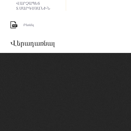
ՎԱՐՉԱՊԵՏ
Տ.ՍԱՐԳՍՅԱՆԻՆ
Բեռնել
Վերադառնալ