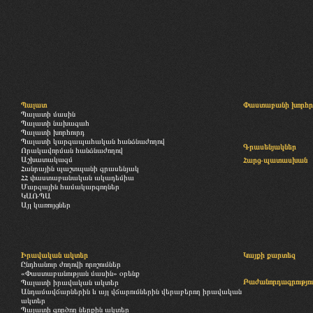
Պալատ
Փաստաբանի խորհր
Պալատի մասին
Պալատի նախագահ
Պալատի խորհուրդ
Պալատի կարգապահական հանձնաժողով
Գրասենյակներ
Որակավորման հանձնաժողով
Աշխատակազմ
Հարց-պատասխան
Հանրային պաշտպանի գրասենյակ
ՀՀ փաստաբանական ակադեմիա
Մարզային համակարգողներ
ԿԱՌՊԱ
Այլ կառույցներ
Իրավական ակտեր
Կայքի քարտեզ
Ընդհանուր ժողովի որոշումներ
«Փաստաբանության մասին» օրենք
Բաժանորդագրությու
Պալատի իրավական ակտեր
Անդամավճարներին և այլ վճարումներին վերաբերող իրավական
ակտեր
Պալատի գործող ներքին ակտեր