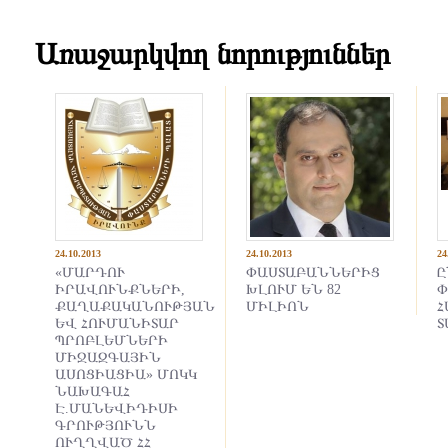
Առաջարկվող նորություններ
24.10.2013
24.10.2013
24
«ՄԱՐԴՈՒ
ՓԱՍՏԱԲԱՆՆԵՐԻՑ
ԻՐԱՎՈՒՆՔՆԵՐԻ,
ԽԼՈՒՄ ԵՆ 82
Փ
ՔԱՂԱՔԱԿԱՆՈՒԹՅԱՆ
ՄԻԼԻՈՆ
Հ
ԵՎ ՀՈՒՄԱՆԻՏԱՐ
Տ
ՊՐՈԲԼԵՄՆԵՐԻ
ՄԻՋԱԶԳԱՅԻՆ
ԱՍՈՑԻԱՑԻԱ» ՄՈԿԿ
ՆԱԽԱԳԱՀ
Է.ՄԱՆԵՎԻԴԻՍԻ
ԳՐՈՒԹՅՈՒՆՆ
ՈՒՂՂՎԱԾ ՀՀ