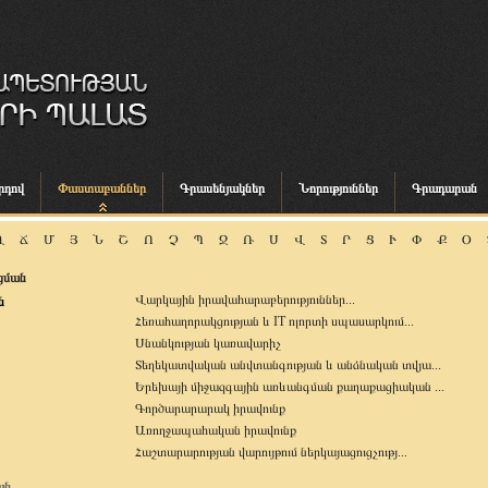
րդով
Փաստաբաններ
Գրասենյակներ
Նորություններ
Գրադարան
Ղ
Ճ
Մ
Յ
Ն
Շ
Ո
Չ
Պ
Ջ
Ռ
Ս
Վ
Տ
Ր
Ց
Ւ
Փ
Ք
Օ
ցման
Վարկային իրավահարաբերություններ...
ն
Հեռահաղորակցության և IT ոլորտի սպասարկում...
Սնանկության կառավարիչ
Տեղեկատվական անվտանգության և անձնական տվյա...
Երեխայի միջազգային առևանգման քաղաքացիական ...
Գործարարարակ իրավունք
Առողջապահական իրավունք
Հաշտարարության վարույթում ներկայացուցչությ...
ՀՀ արտոնագրային հավատարմատար (ապրանքային ն...
ան