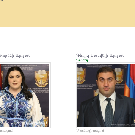
Գնումների հետ կապված վեճեր...
Կորպորատիվ ֆինանսներ (Corporate) և ծրագրեր...
Ընկերությունների կապիտալում աշխատակիցների ...
Պետական արտոնագրերի և թույլտվությունների ս...
Հետաքննություն և Օրենսդրությանը համապատասխ...
Կառավարում
Իրավաբանական անձանց հիմնադրում, վերակազմակ...
Արտոնագրված հաշտարարություն...
Միգրացիոն հարցեր
ուբենի Աթոյան
Գևորգ Սամվելի Աթոյան
Մեդիացիա
Գործող
Կատարողական վարույթի սպասարկում...
Քաղաքացիական
Մարդու իրավունքները բիզնեսում...
Աշխատանքային հարաբերություններ...
Պայմանագրային հարաբերություններ...
Ժառանգություն
Ապահովագրություն
Բանկային գործունեություն...
Սնանկություն
Ընտանեկան հարաբերություններ...
Սեփականություն
Մտավոր սեփականություն
տացում
Մասնագիտացում
Կորպորատիվ հարաբերություններ...