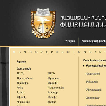
Պալատ
Փաստաբանի խորհ
Ա
Բ
Գ
Դ
Ե
Զ
Է
Ը
Թ
Ժ
Ի
Լ
Խ
Ծ
Կ
Հ
Ձ
Ըստ մասնագիտա
Երևան
Քաղաքացիակա
Ըստ մարզի
ԱՄԷ
ԱՄՆ
Վարչական
Արագածոտն
Արարատ
Քրեական
Արմավիր
Արցախ
ԳԴՀ
Գեղարքունիք
Միջազգային
Լոռի
Կոտայք
Շիրակ
Սյունիք
Արբիտրաժ
Վայոց ձոր
Տավուշ
Սահմանադրակ