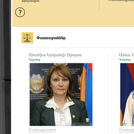
Ֆինլանդիա
Փաստաբաններ
Անահիտ Երվանդի Աթոյան
Աննա Ռ
Գործող
Գործող
Մասնագիտացում
Մասնագի