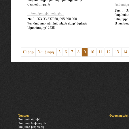
Պայմանագրային հարաբերություններ
Ժառանգություն
Կոնտակտ
Հեռ.՝
, +3
Կոնտակտային տվյալներ
Գործունե
Հեռ.՝
+374 33 337070, 095 390 900
Գեղարքո
Գործունեության հիմնական վայր՝
Երևան
Արտոնագ
Արտոնագիր՝
2458
Սկիզբ
Նախորդ
5
6
7
8
9
10
11
12
13
14
Պալատ
Փաստաբանի 
Պալատի մասին
Պալատի նախագահ
Պալատի խորհուրդ