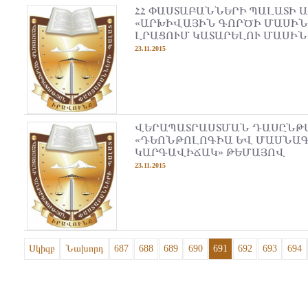
ՀՀ ՓԱՍՏԱԲԱՆՆԵՐԻ ՊԱԼԱՏԻ Ա
«ԱՐԽԻՎԱՅԻՆ ԳՈՐԾԻ ՄԱՍԻՆ 
ԼՐԱՑՈՒՄ ԿԱՏԱՐԵԼՈՒ ՄԱՍԻՆ
23.11.2015
ՎԵՐԱՊԱՏՐԱՍՏՄԱՆ ԴԱՍԸՆԹ
«ԴԵՈՆԹՈԼՈԳԻԱ ԵՎ ՄԱՍՆԱ
ԿԱՐԳԱՎԻՃԱԿ» ԹԵՄԱՅՈՎ
23.11.2015
Սկիզբ
Նախորդ
687
688
689
690
691
692
693
694