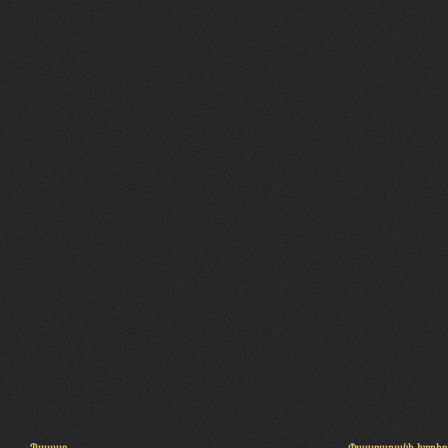
Պալատ
Փաստաբանի խորհր