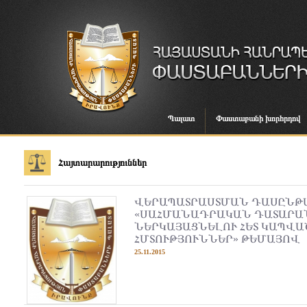
Պալատ
Փաստաբանի խորհրդով
Հայտարարություններ
ՎԵՐԱՊԱՏՐԱՍՏՄԱՆ ԴԱՍԸՆԹ
«ՍԱՀՄԱՆԱԴՐԱԿԱՆ ԴԱՏԱՐԱ
ՆԵՐԿԱՅԱՑՆԵԼՈՒ ՀԵՏ ԿԱՊՎ
ՀՄՏՈՒԹՅՈՒՆՆԵՐ» ԹԵՄԱՅՈՎ
25.11.2015