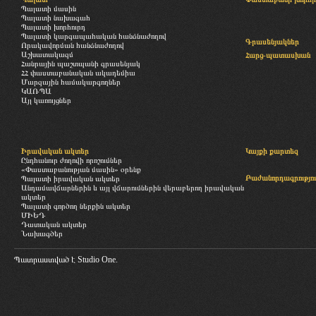
Պալատի մասին
Պալատի նախագահ
Պալատի խորհուրդ
Պալատի կարգապահական հանձնաժողով
Գրասենյակներ
Որակավորման հանձնաժողով
Աշխատակազմ
Հարց-պատասխան
Հանրային պաշտպանի գրասենյակ
ՀՀ փաստաբանական ակադեմիա
Մարզային համակարգողներ
ԿԱՌՊԱ
Այլ կառույցներ
Իրավական ակտեր
Կայքի քարտեզ
Ընդհանուր ժողովի որոշումներ
«Փաստաբանության մասին» օրենք
Բաժանորդագրությու
Պալատի իրավական ակտեր
Անդամավճարներին և այլ վճարումներին վերաբերող իրավական
ակտեր
Պալատի գործող ներքին ակտեր
ՄԻԵԴ
Դատական ակտեր
Նախագծեր
Պատրաստված է
Studio One.