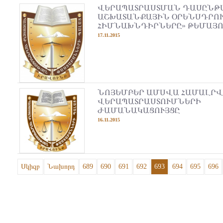
ՎԵՐԱՊԱՏՐԱՍՏՄԱՆ ԴԱՍԸՆԹԱ
ԱՇԽԱՏԱՆՔԱՅԻՆ ՕՐԵՆՍԴՐՈ
ՀԻՄՆԱԽՆԴԻՐՆԵՐԸ» ԹԵՄԱՅ
17.11.2015
ՆՈՅԵՄԲԵՐ ԱՄՍՎԱ ՀԱՄԱԼՐ
ՎԵՐԱՊԱՏՐԱՍՏՈՒՄՆԵՐԻ
ԺԱՄԱՆԱԿԱՑՈՒՅՑԸ
16.11.2015
Սկիզբ
Նախորդ
689
690
691
692
693
694
695
696