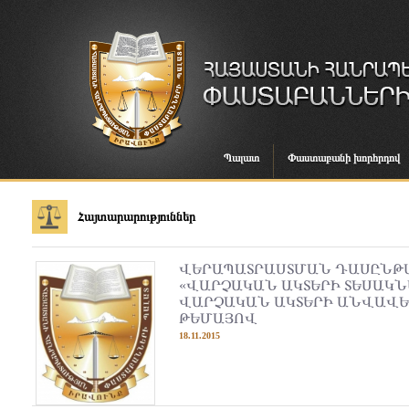
Պալատ
Փաստաբանի խորհրդով
Հայտարարություններ
ՎԵՐԱՊԱՏՐԱՍՏՄԱՆ ԴԱՍԸՆԹ
«ՎԱՐՉԱԿԱՆ ԱԿՏԵՐԻ ՏԵՍԱԿՆ
ՎԱՐՉԱԿԱՆ ԱԿՏԵՐԻ ԱՆՎԱՎԵ
ԹԵՄԱՅՈՎ
18.11.2015