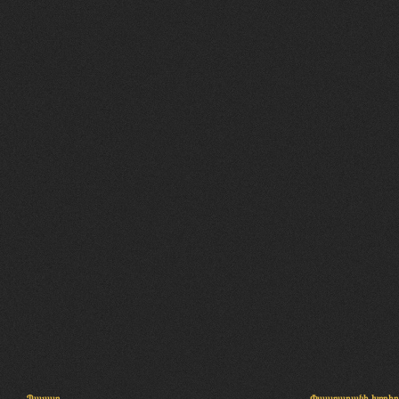
Պալատ
Փաստաբանի խորհր