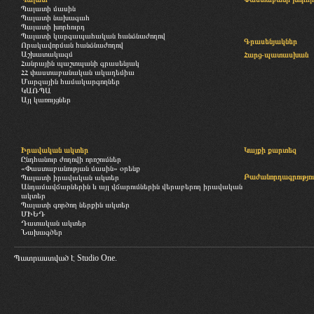
Պալատի մասին
Պալատի նախագահ
Պալատի խորհուրդ
Պալատի կարգապահական հանձնաժողով
Գրասենյակներ
Որակավորման հանձնաժողով
Աշխատակազմ
Հարց-պատասխան
Հանրային պաշտպանի գրասենյակ
ՀՀ փաստաբանական ակադեմիա
Մարզային համակարգողներ
ԿԱՌՊԱ
Այլ կառույցներ
Իրավական ակտեր
Կայքի քարտեզ
Ընդհանուր ժողովի որոշումներ
«Փաստաբանության մասին» օրենք
Բաժանորդագրությու
Պալատի իրավական ակտեր
Անդամավճարներին և այլ վճարումներին վերաբերող իրավական
ակտեր
Պալատի գործող ներքին ակտեր
ՄԻԵԴ
Դատական ակտեր
Նախագծեր
Պատրաստված է
Studio One.