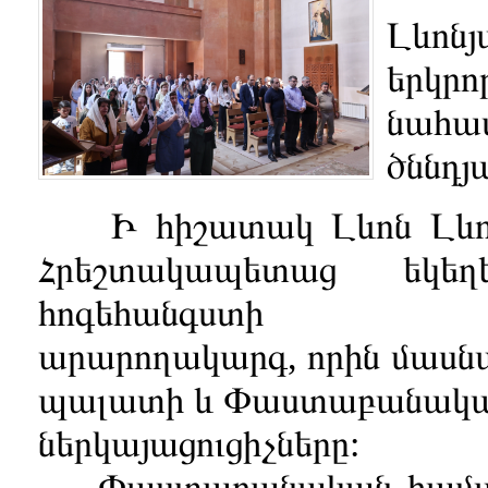
Լևոն
երկ
նահա
ծննդյ
Ի հիշատակ Լևոն Լևոնյ
Հրեշտակապետաց եկեղ
հոգեհանգստի
արարողակարգ, որին մասն
պալատի և Փաստաբանակա
ներկայացուցիչները:
Փաստաբանական համայնք