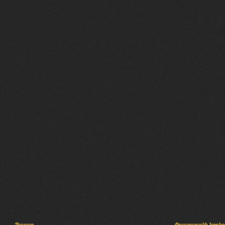
Պալատ
Փաստաբանի խորհր