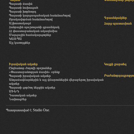
Պալատի մասին
Պալատի նախագահ
Պալատի խորհուրդ
Պալատի կարգապահական հանձնաժողով
Գրասենյակներ
Որակավորման հանձնաժողով
Աշխատակազմ
Հարց-պատասխան
Հանրային պաշտպանի գրասենյակ
ՀՀ փաստաբանական ակադեմիա
Մարզային համակարգողներ
ԿԱՌՊԱ
Այլ կառույցներ
Իրավական ակտեր
Կայքի քարտեզ
Ընդհանուր ժողովի որոշումներ
«Փաստաբանության մասին» օրենք
Բաժանորդագրությու
Պալատի իրավական ակտեր
Անդամավճարներին և այլ վճարումներին վերաբերող իրավական
ակտեր
Պալատի գործող ներքին ակտեր
ՄԻԵԴ
Դատական ակտեր
Նախագծեր
Պատրաստված է
Studio One.