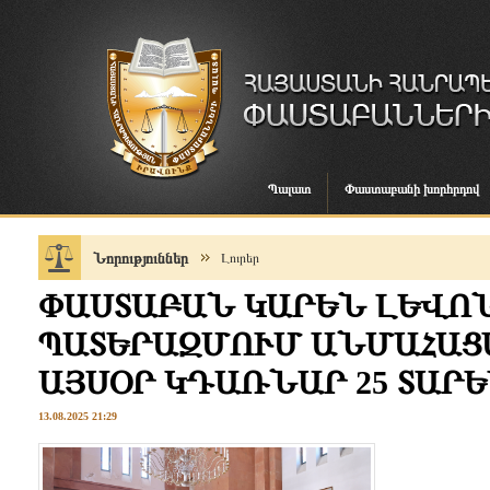
Պալատ
Փաստաբանի խորհրդով
Նորություններ
Լուրեր
ՓԱՍՏԱԲԱՆ ԿԱՐԵՆ ԼԵՎՈ
ՊԱՏԵՐԱԶՄՈՒՄ ԱՆՄԱՀԱՑ
ԱՅՍՕՐ ԿԴԱՌՆԱՐ 25 ՏԱՐ
13.08.2025 21:29
Այս