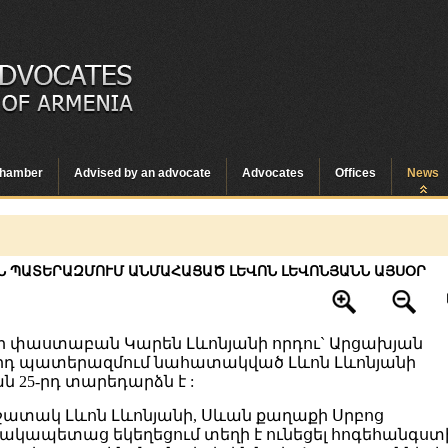
hamber
Advised by an advocate
Advocates
Offices
News
Ն ՊԱՏԵՐԱԶՄՈՒՄ ԱՆՄԱՀԱՑԱԾ ԼԵՎՈՆ ԼԵՎՈՆՅԱՆՆ ԱՅՍՕՐ
 փաստաբան Կարեն Լևոնյանի որդու` Արցախյան
րդ պատերազմում նահատակված Լևոն Լևոնյանի
ն 25-րդ տարեդարձն է :
ատակ Լևոն Լևոնյանի, Սևան քաղաքի Սրբոց
ակապետաց եկեղեցում տեղի է ունեցել հոգեհանգստ