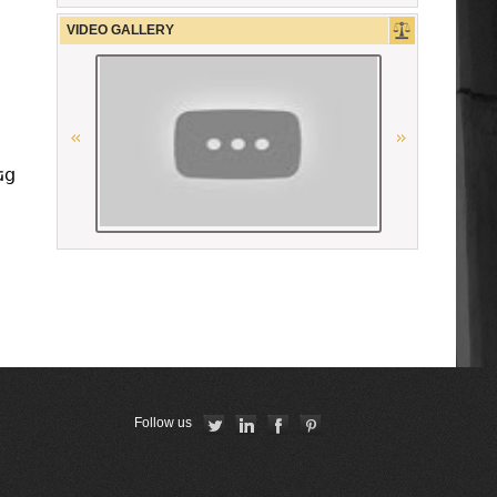
La Carpa de Paris
VIDEO GALLERY
Georgian Bar Association
եց
The Constitutional Court of the
Republic of Armenia
American Bar Association
Union Nationale des Carpa
OSCE
Республиканская коллегия
Follow us
адвокатов Республики Беларусь
“National Bureau of Expertises”
SNPO