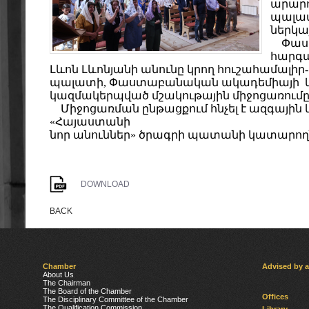
արարո
պալա
ներկա
Փաստա
հարգա
Լևոն Լևոնյանի անունը կրող հուշահամալիր
պալատի,
Փաստաբանական ակադեմիայի և 
կազմակերպված մշակութային միջոցառումը
Միջոցառման ընթացքում հնչել է ազգային 
«Հայաստանի
նոր անուններ» ծրագրի պատանի կատարողն
DOWNLOAD
BACK
Chamber
Advised by 
About Us
The Chairman
The Board of the Chamber
Offices
The Disciplinary Committee of the Chamber
The Qualification Commission