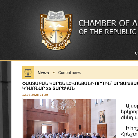
C
News
Current news
ՓԱՍՏԱԲԱՆ ԿԱՐԵՆ ԼԵՎՈՆՅԱՆԻ ՈՐԴԻՆ` ԱՐՑԱԽՅԱ
ԿԴԱՌՆԱՐ 25 ՏԱՐԵԿԱՆ
13.08.2025 21:29
Այսօր
երկրո
ծննդյա
Ի հիշ
Հրեշտ