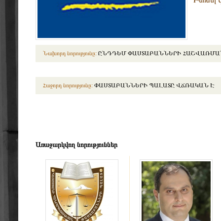
Նախորդ նորությունը:
ԸՆԴԴԵՄ ՓԱՍՏԱԲԱՆՆԵՐԻ ՀԱՇՎԱՌՄԱՆ
Հաջորդ նորությունը:
ՓԱՍՏԱԲԱՆՆԵՐԻ ՊԱԼԱՏԸ ՎՃՌԱԿԱՆ Է
Առաջարկվող նորություններ