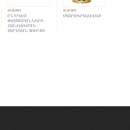
24.10.2013
16.10.2013
ԸՆԴԴԵՄ
ՍՏՈՐԱԳՐԱՀԱՎԱՔ
ՓԱՍՏԱԲԱՆՆԵՐԻ
ՀԱՇՎԱՌՄԱՆ
ՏԱՐԵԿԱՆ ՏՈՒՐՔԻ