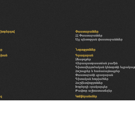
խորհրդով
Փաստաբաններ
ՀՀ Փաստաբաններ
Այլ պետության փաստաբանններ
եր
Նորություններ
սխան
Գրադարան
Ձևաթղթեր
Վերապատրաստման բաժին
Գիտավերլուծական կենտրոնի եզրակացու
Հուշագրեր և համաձայնագրեր
Փաստաբանի գրադարան
Գիտական հոդվածներ
Հաշվետվություններ
Խորհրդի օրակարգեր
Թափուր աշխատատեղեր
եզ
Կոնֆերանսներ
Հետադարձ կապ
ություն
Պատկերասրահ