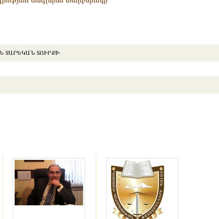
 ՏԱՐԵԿԱՆ ՏՈՒՐՔԻ