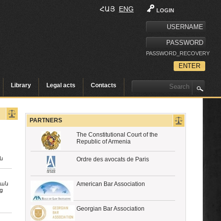
ՀԱՅ
ENG
LOGIN
PASSWORD_RECOVERY
Library
Legal acts
Contacts
PARTNERS
The Constitutional Court of the
Republic of Armenia
ն
Ordre des avocats de Paris
կան
American Bar Association
ց
Georgian Bar Association