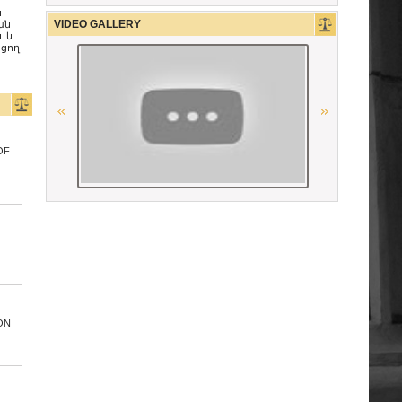
ն
Union Nationale des Carpa
VIDEO GALLERY
ան
ւ և
ցող
OSCE
Ordre des Avocats de Marseille
OF
La Carpa de Paris
The Constitutional Court of the
Republic of Armenia
Conférence Internationale des
Barreaux
Union Internationale des Avocats
ON
The German Federal Bar
CCBE