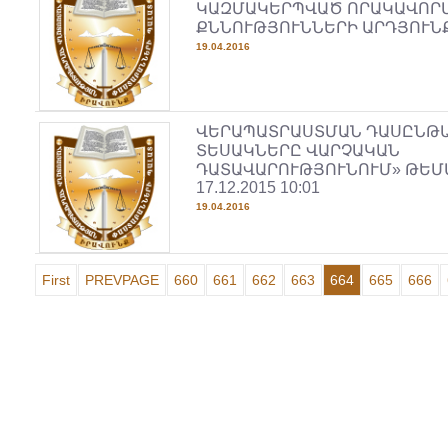
ԿԱԶՄԱԿԵՐՊՎԱԾ ՈՐԱԿԱՎՈՐ
ՔՆՆՈՒԹՅՈՒՆՆԵՐԻ ԱՐԴՅՈՒՆ
19.04.2016
ՎԵՐԱՊԱՏՐԱՍՏՄԱՆ ԴԱՍԸՆԹԱ
ՏԵՍԱԿՆԵՐԸ ՎԱՐՉԱԿԱՆ
ԴԱՏԱՎԱՐՈՒԹՅՈՒՆՈՒՄ» ԹԵՄ
17.12.2015 10:01
19.04.2016
First
PREVPAGE
660
661
662
663
664
665
666