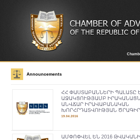
Chamb
Announcements
ՀՀ ՓԱՍՏԱԲԱՆՆԵՐԻ ՊԱԼԱՏԸ 
ԱՋԱԿՑՈՒԹՅԱՄԲ ԻՐԱԿԱՆԱՑՆ
ԱՆՎՃԱՐ ԻՐԱՎԱԲԱՆԱԿԱՆ
ԽՈՐՀՐԴԱՏՎՈՒԹՅԱՆ ԾՐԱԳԻ
19.04.2016
ԱՄՓՈՓՎԵԼ ԵՆ 2016 ԹՎԱԿԱՆ